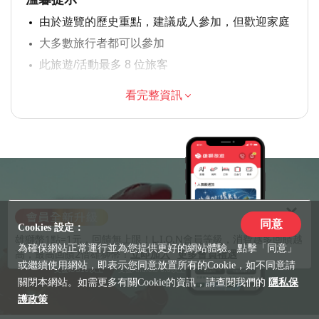
由於遊覽的歷史重點，建議成人參加，但歡迎家庭
大多數旅行者都可以參加
此旅遊/活動最多 8 位旅客
涉及適量步行；請選擇合適的鞋子
看完整資訊
在所有天氣條件下運行；請穿著得體
更多旅遊行程
請下載雄獅旅遊APP
同意
Cookies 設定：
雄獅幣1點=1元，回饋無上限！L.I.O.N會員等級，消費越多回饋越
為確保網站正常運行並為您提供更好的網站體驗。點擊「同意」
高，最高回饋2倍雄獅幣！
立即加入
更多會員禮遇
或繼續使用網站，即表示您同意放置所有的Cookie，如不同意請
支援iOS10以上
支援Android 6.0以上
關閉本網站。如需更多有關Cookie的資訊，請查閱我們的
隱私保
護政策