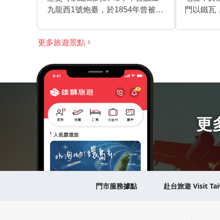
九龍西1號炮臺，於1854年曾被廢
門以鐵瓦
置，1976年有意將土地改作政府
角木塔，
及社區設施用途，但未能落實。現
肉身。
更多旅遊景點
在的商場內已有多個國際名牌及酒
店，包括卡地亞、Tiffany & Co、
萬寶龍、伯爵表、寶珀、寶璣、蕭
邦錶、江詩丹頓、積家、萬國表、
梵克雅寶、勞力士、英皇鐘表珠
寶、溥儀眼鏡及上海灘、王子飯店
京川滬廚房等，以及1881公館。
更
除了每日安排的免費導賞團參觀，
古蹟辦事室亦會於指定時段舉行
「1881 Heritage Tea Party」，安
排巨型皇室茶具裝飾於廣場中央，
並推出下午茶優惠，讓遊客親身體
門市服務據點
赴台旅遊 Visit Ta
驗歐洲貴族的風情，另外亦可藉由
港鐵搭乘尖沙咀站或尖東站，以及
巴士和專線小巴抵達。