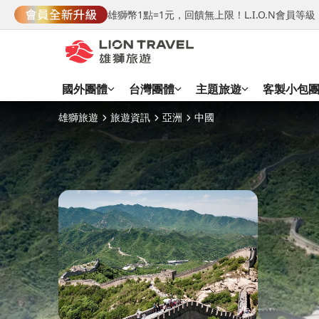
雄獅幣1點=1元，回饋無上限！L.I.O.N會員
國外團體
台灣團體
主題旅遊
客製小包
雄獅旅遊
旅遊資訊
亞洲
中國