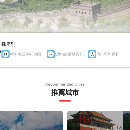
插座別
V
A型-美規平行扁孔
C型-歐規雙圓孔
I型-八字扁孔
Recommended Cities
推薦城市