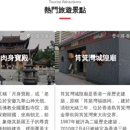
Tourist Attractions
熱門旅遊景點
中國-安徽省
中國-
肉身寶殿
筲箕灣城隍廟
又稱「月身寶殿」或「老
筲箕灣城隍廟是香港一座歷史建
位於安徽九華山神光嶺。
築，原稱「筲簊灣福德祠」，建於
區佛教全國重點寺院，面
清朝光緒三年，位於香港島筲箕灣
家鄉韓國，坐南朝北，前
金華街與筲箕灣東大街交界。
，象徵其新羅王子的尊貴
1987年被評為二級歷史建築，
唐朝時建造，裡面覆蓋大
2010年2月4日被確定為香港三級