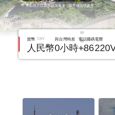
※ 景點照片以實際狀況為主，圖片僅提供參考。
時
CNY
貨幣
與台灣時差
電話國碼
電壓
區
人民幣
0小時
+86
220
+8