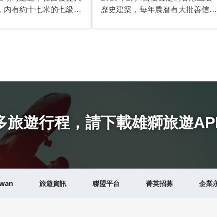
，內有約十七米的七級八
歷史建築，每年農曆有大批善信參
三級石塔內藏金喬禪師的
拜。原本是供奉福德公與五通神，
後來專門為了供奉城隍而興建另一
座祠堂，因此改稱為「城隍廟」。
公園對面便是城隍廟，捷運方面可
從港島綫的筲箕灣站B1出口前
往，廟前的門聯為「古廟重新靈爽
式憑開福地 四方永賴恩光普照庇
烝民」。筲箕灣城隍廟是一座具有
深刻歷史意義的廟宇，值得旅遊者
多旅遊行程
，
請下載雄獅旅遊AP
駐足參觀。
iwan
旅遊資訊
聯盟平台
菁英招募
企業