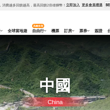
關
立即加入
更多會員禮遇
等級，消費越多回饋越高，最高回饋2倍雄獅幣！
高鐵假期
團
全球當地遊
自由行
機票
訂房
票券
簽證
中國
China