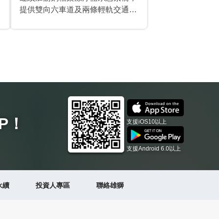
提供雙向六車道及兩條輕軌交通，
設計速度為時速80公里，設計荷載
為超20級汽車、掛車120及特種平
板車300。2013年8月10日至12月
7日將實施120天的拓寬改造及橋
面大修整治工程，拆除原有人行
道，擴建為雙向八車道。
P
！
支援iOS10以上
支援Android 6.0以上
永續
投資人專區
聯絡雄獅