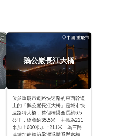
香港
中國-重慶市
鵝公巖長江大橋
位於重慶市道路快速路的東西幹道
上的「鵝公巖長江大橋」是城市快
速路特大橋，整個橋梁全長約6.5
公里，橋寬約35.5米，主橋為211
米加上600米加上211米，為三跨
連續加筋鋼箱梁漂浮體系懸索橋，