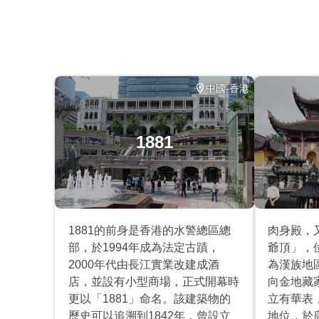
大多數旅行者都可以參加
此旅遊/活動最多 8 位旅客
涉及適量步行；請選擇合適的鞋子
在所有天氣條件下運行；請穿著得體
中國-香港
1881
1881的前身是香港的水警總區總
肉身殿，
部，於1994年成為法定古蹟，
爺頂」，
2000年代由長江實業改建成酒
為漢族地
店，並設有小型商場，正式開幕時
向金地藏
更以「1881」命名。該建築物的
立有華表
歷史可以追溯到1842年，曾設立
地位，於