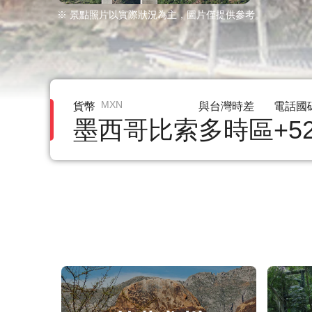
※ 景點照片以實際狀況為主，圖片僅提供參考。
MXN
貨幣
與台灣時差
電話國
墨西哥比索
多時區
+5