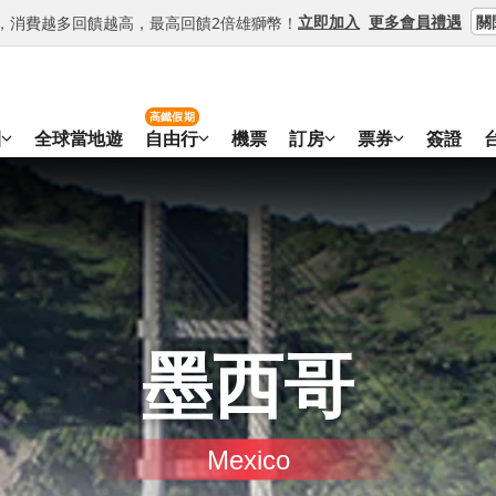
關
立即加入
更多會員禮遇
等級，消費越多回饋越高，最高回饋2倍雄獅幣！
高鐵假期
團
全球當地遊
自由行
機票
訂房
票券
簽證
墨西哥
Mexico