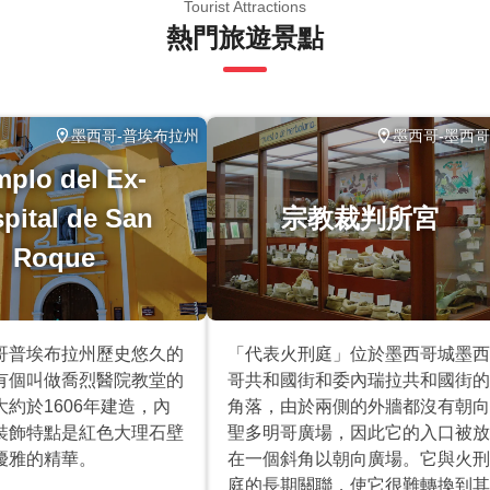
Tourist Attractions
熱門旅遊景點
墨西哥-普埃布拉州
墨西哥-墨西
mplo del Ex-
pital de San
宗教裁判所宮
Roque
哥普埃布拉州歷史悠久的
「代表火刑庭」位於墨西哥城墨西
有個叫做喬烈醫院教堂的
哥共和國街和委內瑞拉共和國街的
約於1606年建造，內
角落，由於兩側的外牆都沒有朝向
裝飾特點是紅色大理石壁
聖多明哥廣場，因此它的入口被放
優雅的精華。
在一個斜角以朝向廣場。它與火刑
庭的長期關聯，使它很難轉換到其