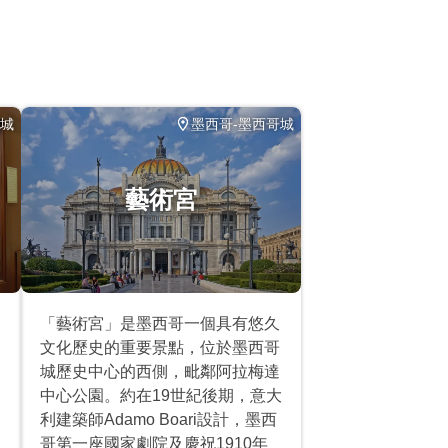
哥城
墨西哥-墨西哥城
藝術宮
「藝術宮」是墨西哥一個具有悠久
文化歷史的重要景點，位於墨西哥
城歷史中心的西側，毗鄰阿拉梅達
中心公園。約在19世紀後期，意大
利建築師Adamo Boari設計，墨西
哥第一座國家劇院及慶祝1910年