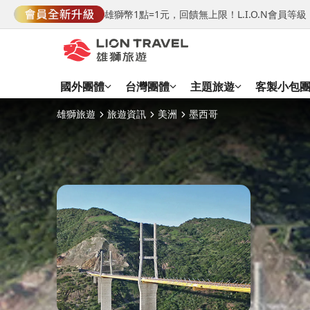
雄獅幣1點=1元，回饋無上限！L.I.O.N會員
國外團體
台灣團體
主題旅遊
客製小包
雄獅旅遊
旅遊資訊
美洲
墨西哥