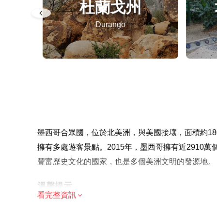
杜蘭戈州
Durango
墨西哥合眾國，位於北美洲，與美國接壤，面積約18
擁有多處遊客景點。2015年，墨西哥擁有近291
豐富歷史文化的國家，也是多個美洲文明的發源地。
溫馨提示
看完整資訊
由於遊覽的歷史重點，建議成人參加，但歡迎家庭
大多數旅行者都可以參加