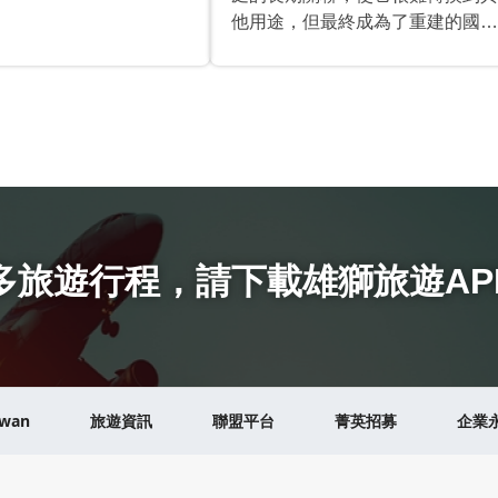
他用途，但最終成為了重建的國立
大學的醫學院。當UNAM於1950
年代搬到城市大學時，他們保留了
這座建築的所有權，最終將建築轉
換為如今的「墨西哥醫學博物
館」。從殖民時期到墨西哥獨立戰
爭結束時，這塊地方一直是新西蘭
殖民地的火刑庭總部。雖然火刑庭
審判庭在1571年才正式建立起
來，但第一個帶有審判職責的神職
多旅遊行程
，
請下載雄獅旅遊AP
人員是馬丁·德·瓦倫西亞，他在
1524年來到殖民地。羅馬教皇將
火刑庭的職務投資給多明尼克會，
他們於1526年抵達，並開始在現
在宮殿和聖多明哥教堂都存在的區
iwan
旅遊資訊
聯盟平台
菁英招募
企業
域內建造修道院。第一個殖民地的
官方審判官彼得·摩亞·德·孔特雷拉
斯在修道院的部分工作，18世紀