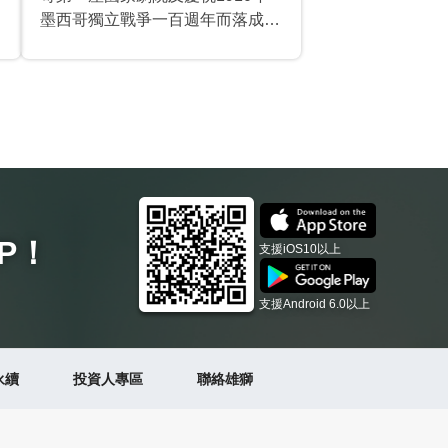
墨西哥獨立戰爭一百週年而落成的
藝術宮開工，但由於軟底土和墨西
哥革命的政治問題而延期，直到
1932年再次開始施工，由墨西哥
建築師費德里科·馬里斯卡爾設
計，最終於1934年11月29日落
成。外觀是新古典主義和新藝術運
動的風格，內部則以迭戈·裡韋拉
等人的壁畫以及舉辦的眾多展覽和
戲劇表演而聞名，當中包括墨西哥
P
！
支援iOS10以上
民俗芭蕾舞團等。藝術宮成為墨西
哥最重要的文化中心，也是墨西哥
支援Android 6.0以上
第一家致力於展示沉思藝術品的藝
術博物館。
永續
投資人專區
聯絡雄獅
宮