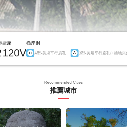
碼
電壓
插座別
2
120V
A型-美規平行扁孔
B型-美規平行扁孔(+接地夾
Recommended Cities
推薦城市