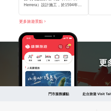
Herrera）設計施工，於1594年開
始建造，17世紀中期落成。根據
1842年彼得烏迪（Pedro Gualdi）
更多旅遊景點
的繪畫可以觀察到修道院原始樣貌
為何。1862年，經過改革法律的
影響，修道院的教堂與其他建築也
都遭到拆除，現今僅剩下一座小閣
樓。後續社會將其改為軍營、體育
館、學校、博物館、兒童中心和
INBA舊提畫學院等用途，並從
更
1920年代開始由藝術家Dr.Atl經
營，其為此整修大廳與重建宮殿的
工作也助於小閣樓的完整保存，使
修道院繼續存在至今。修道院以及
四周的包圍以及同名地鐵站和La
門市服務據點
赴台旅遊 Visit Ta
Merced市集皆以其命名，具有重
要歷史意義。這座小閣樓佔地約
130坪，混合著巴洛克及穆德哈