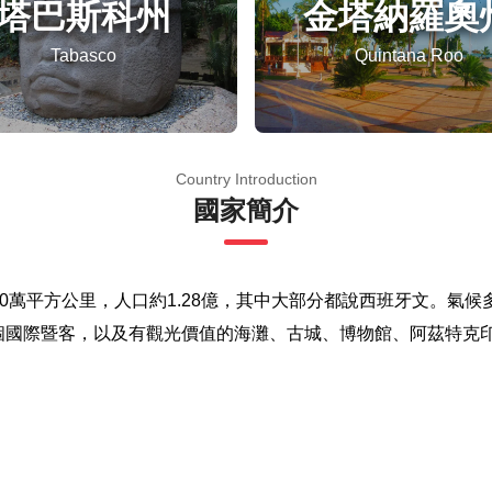
塔巴斯科州
金塔納羅奧
Tabasco
Quintana Roo
Country Introduction
國家簡介
0萬平方公里，人口約1.28億，其中大部分都說西班牙文。氣
0萬個國際暨客，以及有觀光價值的海灘、古城、博物館、阿茲特