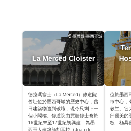
此旅遊/活動最多 8 位旅客
涉及適量步行；請選擇合適的鞋子
在所有天氣條件下運行；請穿著得體
墨西哥-墨西哥城
Te
La Merced Cloister
Hos
德拉瑪塞士（La Merced）修道院
位於墨西
舊址位於墨西哥城的歷史中心，舊
市中心，
日建築物遭到破壞，現今只剩下一
教堂。它大
個小閣樓。修道院由買贖修士會於
部優美的
16世紀末至17世紀初興建，為墨
板，極具
西哥人建築師胡耳拉（Juan de