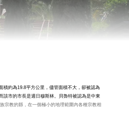
積約為19.8平方公里，儘管面積不大，卻被認為
而該市的市長是週日穆斯林。貝魯特被認為是中東
元種族宗教的縣，在一個極小的地理範圍內各種宗教相