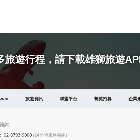
多旅遊行程
，
請下載雄獅旅遊AP
iwan
旅遊資訊
聯盟平台
菁英招募
企業
諮詢
：
02-8793-9000
(24小時服務專線)