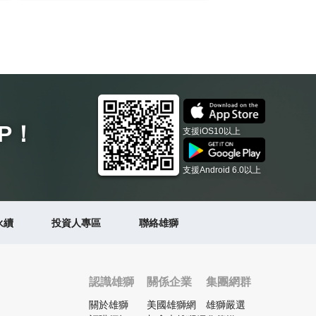
P
！
支援iOS10以上
支援Android 6.0以上
永續
投資人專區
聯絡雄獅
認識雄獅
關係企業
集團網群
關於雄獅
美國雄獅網
雄獅嚴選