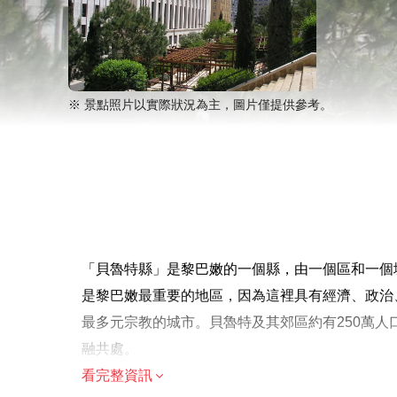
※ 景點照片以實際狀況為主，圖片僅提供參考。
「貝魯特縣」是黎巴嫩的一個縣，由一個區和一個
是黎巴嫩最重要的地區，因為這裡具有經濟、政治
最多元宗教的城市。貝魯特及其郊區約有250萬人
融共處。
看完整資訊
溫馨提示