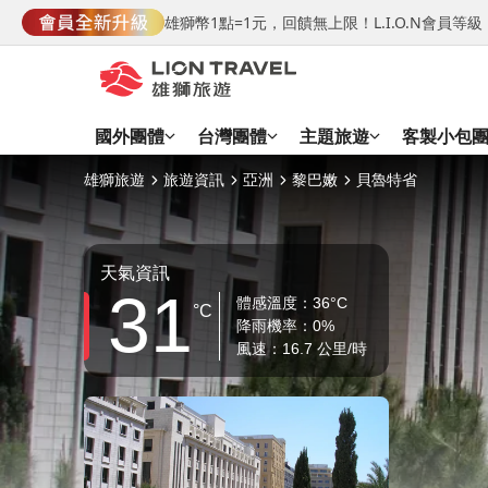
雄獅幣1點=1元，回饋無上限！L.I.O.N會員
國外團體
台灣團體
主題旅遊
客製小包
雄獅旅遊
旅遊資訊
亞洲
黎巴嫩
貝魯特省
天氣資訊
31
體感溫度：36°C
°C
降雨機率：0%
風速：16.7 公里/時