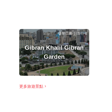
由於遊覽的歷史重點，建議成人參加，但歡迎家
大多數旅行者都可以參加
此旅遊/活動最多 8 位旅客
涉及適量步行；請選擇合適的鞋子
黎巴嫩-貝魯特省
在所有天氣條件下運行；請穿著得體
Gibran Khalil Gibran
Garden
更多旅遊景點