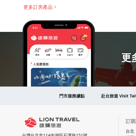
更多訂房產品
更
門市服務據點
赴台旅遊 Visit Ta
訂購
台北
台灣台北市114內湖區石潭路151號