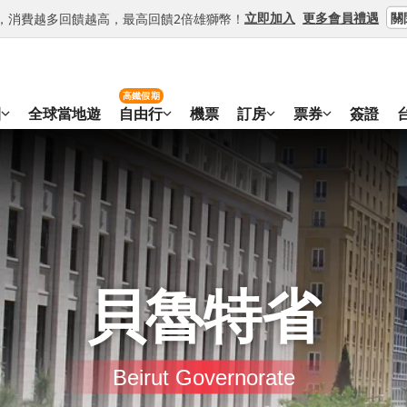
關
立即加入
更多會員禮遇
等級，消費越多回饋越高，最高回饋2倍雄獅幣！
高鐵假期
團
全球當地遊
自由行
機票
訂房
票券
簽證
貝魯特省
Beirut Governorate