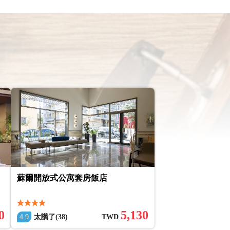
蘇爾開放式公寓套房飯店
0
5,130
4.9
太讚了(38)
TWD