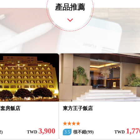
產品推薦
亞套房飯店
東方王子飯店
3,900
1,77
)
TWD
3.5
很不錯(99)
TWD