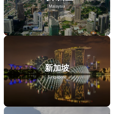
Malaysia
新加坡
Singapore