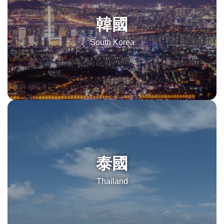
韓國
South Korea
泰國
Thailand