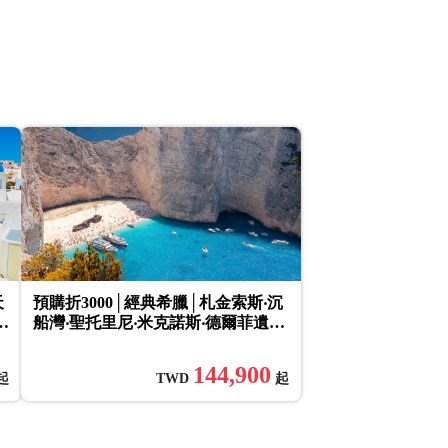
天
預購折3000│經典希臘│札金索斯‧沉
、
船灣‧聖托里尼‧米克諾斯‧德爾菲遺址‧
搭
梅提歐拉‧米其林一星‧中段搭機‧兩晚
五星12日
144,900
起
TWD
起