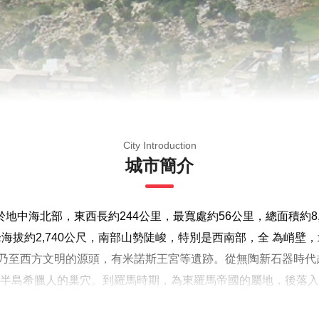
City Introduction
城市簡介
位於地中海北部，東西長約244公里，最寬處約56公里，總面積約
峰海拔約2,740公尺，南部山勢陡峻，特別是西南部，全 為峭
乃至西方文明的源頭，有米諾斯王宮等遺跡。從無陶新石器時代
爾幹半島希臘人的巢穴。到羅馬時期，為東羅馬帝國的屬地，後落
政區為伊拉克利翁州、哈尼亞州、雷西姆農州、拉西錫州及希臘