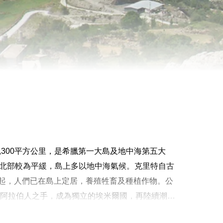
8,300平方公里，是希臘第一大島及地中海第五大
壁，北部較為平緩，島上多以地中海氣候。克里特自古
起，人們已在島上定居，養殖牲畜及種植作物。公
入阿拉伯人之手，成為獨立的埃米爾國，再陸續潮濕
神話中的米諾斯。歷史悠久，神話深厚，是非常適