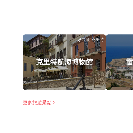
合旅遊的熱門目的地。
由於遊覽的歷史重點，建議成人參加，但歡迎家
大多數旅行者都可以參加
此旅遊/活動最多 8 位旅客
涉及適量步行；請選擇合適的鞋子
希臘-克里特
在所有天氣條件下運行；請穿著得體
克里特航海博物館
更多旅遊景點