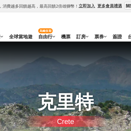
關
立即加入
更多會員禮遇
等級，消費越多回饋越高，最高回饋2倍雄獅幣！
高鐵假期
團
全球當地遊
自由行
機票
訂房
票券
簽證
克里特
Crete