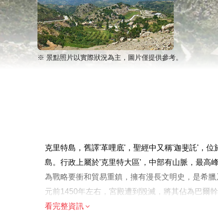
※ 景點照片以實際狀況為主，圖片僅提供參考。
克里特島，舊譯'革哩底'，聖經中又稱'迦斐託'，
島。行政上屬於'克里特大區'，中部有山脈，最高
為戰略要衝和貿易重鎮，擁有漫長文明史，是希臘
元前1450年左右，宮殿遭到毀滅，將其佔為巴
威尼斯人統治，最後歸屬希臘。克里特島的主要行
看完整資訊
溫馨提示