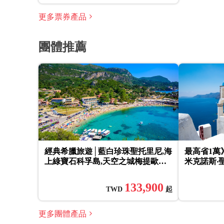
更多票券產品
團體推薦
經典希臘旅遊│藍白珍珠聖托里尼,海
最高省1萬
上綠寶石科孚島,天空之城梅提歐拉,
米克諾斯‧
世界中心德爾菲,雅典衛城,浪漫景觀
拜‧阿布達比
餐,中段飛機10日
133,900
TWD
起
更多團體產品