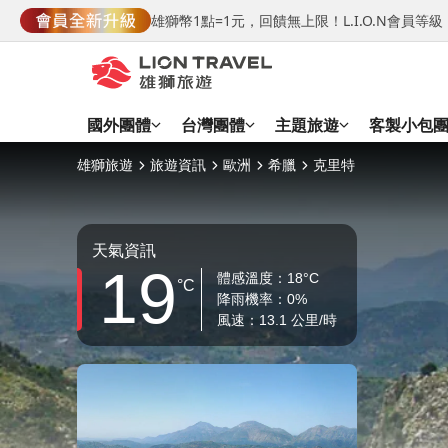
雄獅幣1點=1元，回饋無上限！L.I.O.N會員
國外團體
台灣團體
主題旅遊
客製小包
雄獅旅遊
旅遊資訊
歐洲
希臘
克里特
天氣資訊
19
體感溫度：18°C
°C
降雨機率：0%
風速：13.1 公里/時