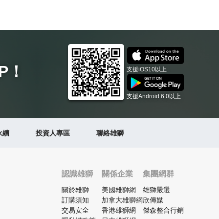
P
！
支援iOS10以上
支援Android 6.0以上
永續
投資人專區
聯絡雄獅
認識雄獅
關係企業
集團網群
關於雄獅
美國雄獅網
雄獅嚴選
訂購須知
加拿大雄獅網
欣傳媒
交易安全
香港雄獅網
傑森整合行銷