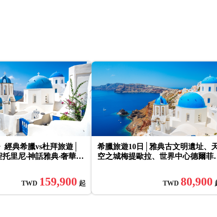
》經典希臘vs杜拜旅遊│
希臘旅遊10日│雅典古文明遺址、
聖托里尼‧神話雅典‧奢華杜
空之城梅提歐拉、世界中心德爾菲
‧酋長皇宮‧4晚五星10日
阿拉霍瓦小鎮、聖托里尼島～中段
飛機
159,900
80,900
TWD
起
TWD