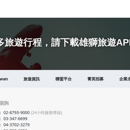
多旅遊行程
，
請下載雄獅旅遊AP
iwan
旅遊資訊
聯盟平台
菁英招募
企業
諮詢
：
02-8793-9000
(24小時服務專線)
：
03-347-6699
：
04-3702-3279