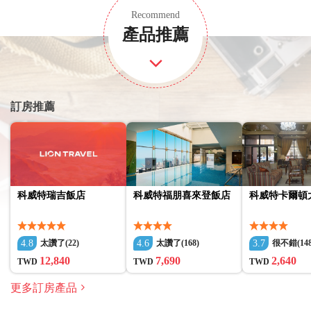
Recommend
在所有天氣條件下運行；請穿著得體
產品推薦
訂房推薦
科威特瑞吉飯店
科威特福朋喜來登飯店
科威特卡爾頓
4.8
4.6
3.7
太讚了(22)
太讚了(168)
很不錯(148
12,840
7,690
2,640
TWD
TWD
TWD
更多訂房產品