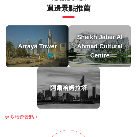
要求，連接一個設有停車場和服務區的線形景觀臺。
週邊景點推薦
遊客從停車場乘載電梯與自動人行道來到地面入口庭
院。四座建築物有結構鋼筋包覆，容納了一系列獨立
的混凝土建築物，初級鋼架被一道雨屏包圍，玻璃區
Sheikh Jaber Al
域由次級鋼架、甲板和保溫材料支撐，再用一系列鈦
Arraya Tower
Ahmad Cultural
合金面板保護，其底下的建築物主要以混凝土建造，
Centre
包含一個大型的挖掘地下室，與一系列服務隧道和標
準士非工程規範區域相連接。各個建築物有獨立的樓
梯和電梯、步道連接裝置，公眾級別的入口大多是地
面層向上的方式。
阿爾哈姆拉塔
溫馨提示
由於遊覽的歷史重點，建議成人參加，但歡迎家庭
更多旅遊景點
大多數旅行者都可以參加
此旅遊/活動最多 8 位旅客
涉及適量步行；請選擇合適的鞋子