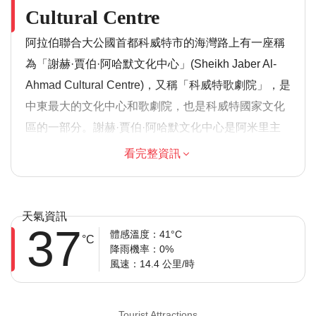
Cultural Centre
阿拉伯聯合大公國首都科威特市的海灣路上有一座稱
為「謝赫·賈伯·阿哈默文化中心」(Sheikh Jaber Al-
Ahmad Cultural Centre)，又稱「科威特歌劇院」，是
中東最大的文化中心和歌劇院，也是科威特國家文化
區的一部分。謝赫·賈伯·阿哈默文化中心是阿米里主
政院所有的多元文化公共空間，包含音樂、劇場、電
看完整資訊
影、工作坊和散文等多種活動。該文化綜合體包括劇
院、音樂廳、音樂中心、會議和展覽廳、影院、圖書
館、歷史文件中心以及公共公園，耗時兩年完工，大
天氣資訊
37
約面積為21.4萬平方米，預算為7.75億美元。文化中
體感溫度：41°C
°C
降雨機率：0%
心包含四座建築物，以入口庭院四周圍繞一個公共廣
風速：14.4 公里/時
場，設計靈感源自伊斯蘭建築傳統，這些二維圖樣被
轉換後發展成三維空間，被「寶石」組裝承載了功能
Tourist Attractions