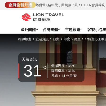
雄獅幣1點=1元，回饋無上限！L.I.O.N會員
國外團體
台灣團體
主題旅遊
客製小包
雄獅旅遊
旅遊資訊
亞洲
印度
德里
耶穌聖心主教
天氣資訊
31
體感溫度：35°C
°C
降雨機率：31%
風速：14 公里/時