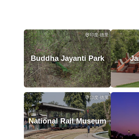
印度-德里
Buddha Jayanti Park
Ja
印度-德里
National Rail Museum