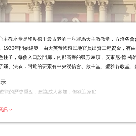
心主教座堂是印度德里最古老的一座羅馬天主教教堂，方濟各會會
，1930年開始建築，由大英帝國殖民地官員出資工程資金，有
色柱子，每側入口設門廊，內部高聳的弧形屋頂，安東尼·德·梅
了鍾、法衣，附近的要素有中央浸信會、救主堂、聖雅各教堂、
提示
遊覽的歷史重點，建議成人參加，但歡迎家庭
數旅行者都可以參加
資訊
遊/活動最多 8 位旅客
適量步行；請選擇合適的鞋子
有天氣條件下運行；請穿著得體