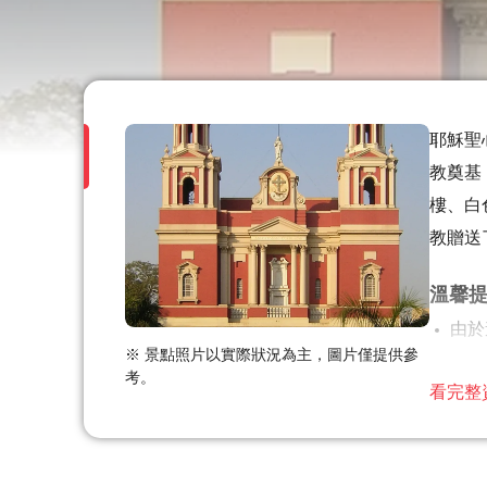
耶穌聖
教奠基
樓、白
教贈送
溫馨
由於
※ 景點照片以實際狀況為主，圖片僅提供參
大多
考。
看完整
此旅
涉及
在所