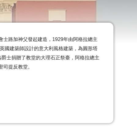
士路加神父發起建造，1929年由阿格拉總主
由英國建築師設計的意大利風格建築，為圓形塔
洛爵士捐贈了教堂的大理石正祭臺，阿格拉總主
聖司提反教堂。