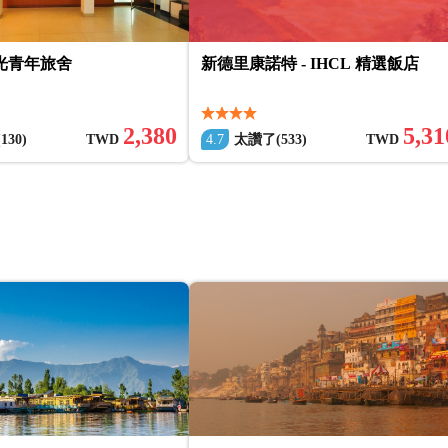
觀光青年旅舍
新德里康諾特 - IHCL 精選飯店
2,380
5,31
30)
TWD
4.7
太讚了(533)
TWD