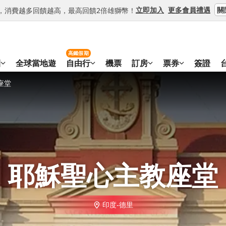
關
立即加入
更多會員禮遇
等級，消費越多回饋越高，最高回饋2倍雄獅幣！
高鐵假期
團
全球當地遊
自由行
機票
訂房
票券
簽證
座堂
耶穌聖心主教座堂
印度-德里