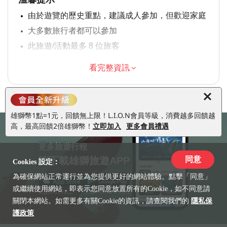
由於遊覽的歷史重點，建議成人參加，但歡迎家庭
大多數旅行者都可以參加
此旅遊/活動最多 8 位旅客
涉及適量步行；請選擇合適的鞋子
看完整資訊
在所有天氣條件下運行；請穿著得體
雄獅幣1點=1元，回饋無上限！L.I.O.N會員等級，消費越多回饋越
高，最高回饋2倍雄獅幣！
立即加入
更多會員禮遇
更多旅遊行程
請下載雄獅旅遊APP
同意
Cookies 設定：
為確保網站正常運行並為您提供更好的網站體驗。點擊「同意」
或繼續使用網站，即表示您同意放置所有的Cookie，如不同意請
支援iOS10以上
支援Android 6.0以上
關閉本網站。如需更多有關Cookie的資訊，請查閱我們的
隱私保
護政策