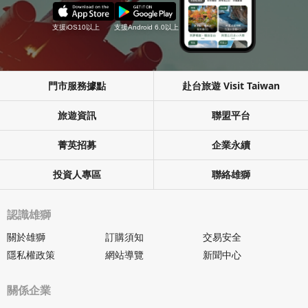
支援iOS10以上
支援Android 6.0以上
門市服務據點
赴台旅遊 Visit Taiwan
旅遊資訊
聯盟平台
菁英招募
企業永續
投資人專區
聯絡雄獅
認識雄獅
關於雄獅
訂購須知
交易安全
隱私權政策
網站導覽
新聞中心
關係企業