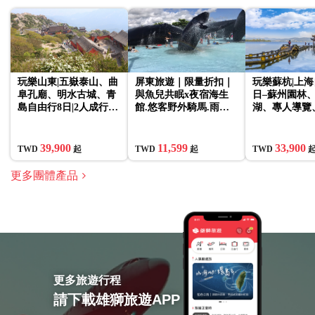
玩樂山東|五嶽泰山、曲
屏東旅遊｜限量折扣｜
玩樂蘇杭|上海
阜孔廟、明水古城、青
與魚兒共眠x夜宿海生
日–蘇州園林
島自由行8日|2人成行、
館.悠客野外騎馬.雨來
湖、專人導覽
送eSIM上網
菇小農體驗.潮州小火車
行、送eSIM
3日｜大人囝仔
39,900
11,599
33,900
TWD
起
TWD
起
TWD
更多團體產品
更多旅遊行程
請下載雄獅旅遊APP