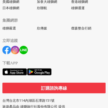
美國雄獅網
加拿大雄獅網
香港雄獅網
日本雄獅網
欣聯航
雄獅通運
集團網群
雄獅嚴選
欣傳媒
傑森整合行銷
立即追蹤
下載APP
訂購諮詢專線
台灣台北市114內湖區石潭路151號
旅遊產品由 雄獅旅行社股份有限公司 提供