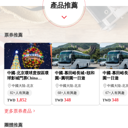
產品推薦
票券推薦
中國-北京環球度假區環
中國-慕田峪長城+頤和
中國-慕田峪長
球影城門票China
園+圓明園一日遊
園一日遊
Universal Beijing Resort
中國大陸-北京
中國大陸-北京
中國大陸-北
82+人有興趣
68+人有興趣
67+人有興趣
1,852
348
348
TWD
TWD
TWD
更多票券產品
團體推薦