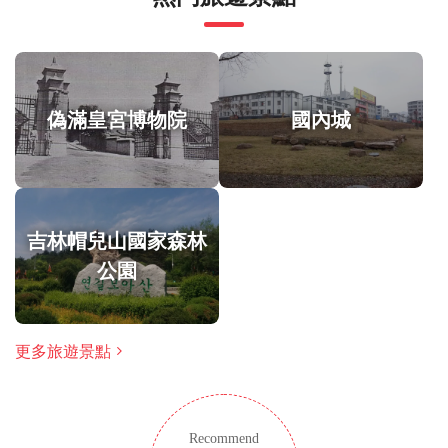
也有豐富的自然資源，在冬季體育項目上具有較高的競
此旅遊/活動最多 8 位旅客
爭力，歷史文化資源也令它成為一個受歡迎的旅遊目的
涉及適量步行；請選擇合適的鞋子
地。
在所有天氣條件下運行；請穿著得體
偽滿皇宮博物院
國內城
吉林帽兒山國家森林
公園
更多旅遊景點
Recommend