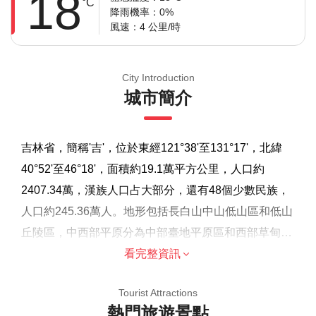
18
°C
降雨機率：0%
風速：4 公里/時
City Introduction
城市簡介
吉林省，簡稱'吉'，位於東經121°38'至131°17'，北緯
40°52'至46°18'，面積約19.1萬平方公里，人口約
2407.34萬，漢族人口占大部分，還有48個少數民族，
人口約245.36萬人。地形包括長白山中山低山區和低山
丘陵區，中西部平原分為中部臺地平原區和西部草甸、
湖泊、溼地、沙地區，歷史上屬於不同朝代區域。因為
看完整資訊
溫馨提示
得天獨厚的地理環境，從古至今，吉林已形成獨特的多
由於遊覽的歷史重點，建議成人參加，但歡迎家庭
Tourist Attractions
元化的文化和飲食文化。而除了文化景觀外，吉林夏季
熱門旅遊景點
大多數旅行者都可以參加