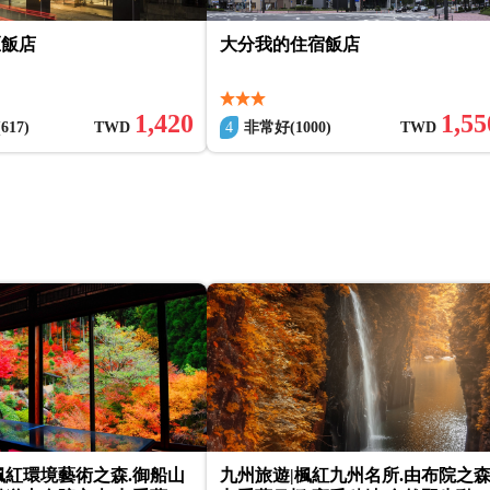
區飯店
大分我的住宿飯店
1,420
1,55
17)
TWD
4
非常好(1000)
TWD
楓紅環境藝術之森.御船山
九州旅遊|楓紅九州名所.由布院之森