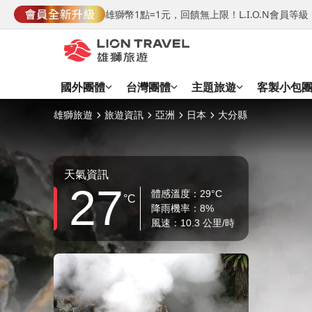
雄獅幣1點=1元，回饋無上限！L.I.O.N會員
國外團體
台灣團體
主題旅遊
客製小包
雄獅旅遊
旅遊資訊
亞洲
日本
大分縣
天氣資訊
27
體感溫度：29°C
°C
降雨機率：8%
風速：10.3 公里/時