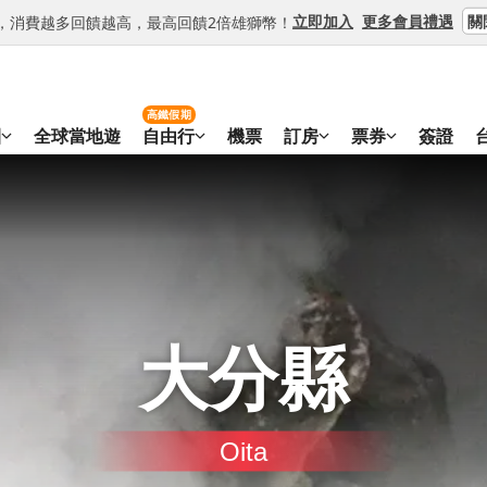
關
立即加入
更多會員禮遇
等級，消費越多回饋越高，最高回饋2倍雄獅幣！
高鐵假期
團
全球當地遊
自由行
機票
訂房
票券
簽證
大分縣
Oita