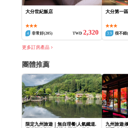
大分世紀飯店
大分第一
2,320
4
非常好(205)
TWD
3.9
很不錯(6
更多訂房產品
團體推薦
限定九州旅遊｜無自理餐|人氣鐵道.
九州旅遊|