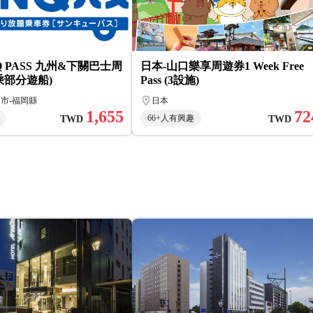
Q PASS 九州&下關巴士周
日本-山口樂享周遊券1 Week Free
乘部分遊船)
Pass (3設施)
州市-福岡縣
日本
1,655
72
66+人有興趣
TWD
TWD