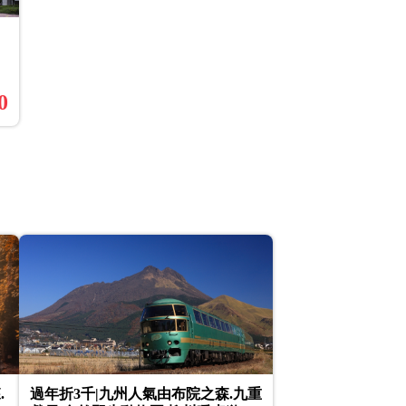
0
.
過年折3千|九州人氣由布院之森.九重