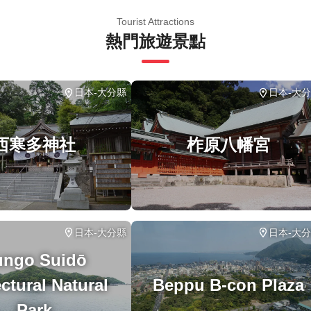
Tourist Attractions
熱門旅遊景點
日本-大分縣
日本-大
西寒多神社
柞原八幡宮
日本-大分縣
日本-大
ungo Suidō
ctural Natural
Beppu B-con Plaza
Park