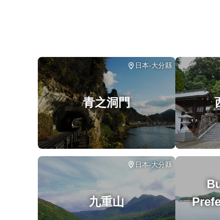
大多數旅行者都可以參加
此旅遊/活動最多 8 位旅客
涉及適量步行；請選擇合適的鞋子
在所有天氣條件下運行；請穿著得體
日本-大分縣
青之洞門
日本-大分縣
B
九重山
Prefe