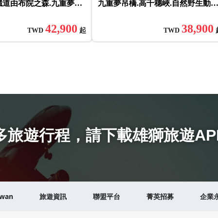
鐵道由布院之森.九重夢吊
九重夢吊橋.高千穗峽.自然野生動
車.和牛三大蟹吃到飽.雙溫
園.品蟹溫泉五日
42,900
38,900
TWD
起
TWD
多旅遊行程
，
請下載雄獅旅遊AP
iwan
旅遊資訊
聯盟平台
菁英招募
企業