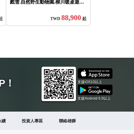
物
戲雪.自然野生動物園.柳川暖桌遊船.
雙溫泉美食五日
88,900
起
TWD
起
P
！
支援iOS10以上
支援Android 6.0以上
永續
投資人專區
聯絡雄獅