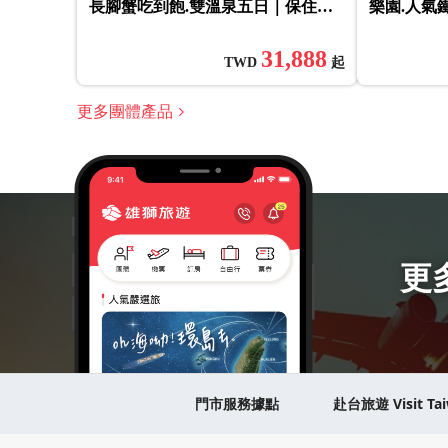
長腳蟹吃到飽.雙溫泉五日｜保住一
樂園.人氣
晚五星
橋.別府纜
泉五日
31,888
TWD
起
更多團體產品
更
門市服務據點
赴台旅遊 Visit Ta