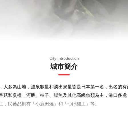
City Introduction
城市簡介
，大多為山地，溫泉數量和湧出泉量皆是日本第一名，出名的有
香菇和臭橙，河豚、柚子、鰈魚及其他高級魚類為主，港口多處
工，民藝品則有「小鹿田燒」和「つげ細工」等。
庭