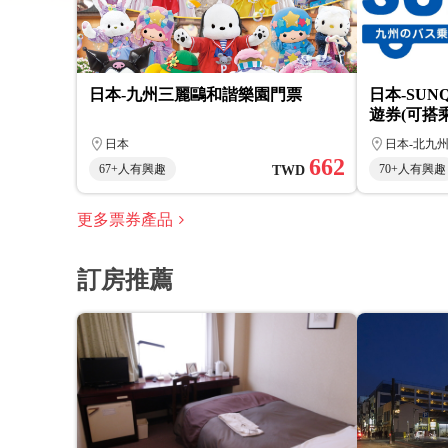
日本-九州三麗鷗和諧樂園門票
日本-SUN
遊券(可搭
日本
日本-北九
662
67+人有興趣
70+人有興趣
TWD
更多票券產品
訂房推薦