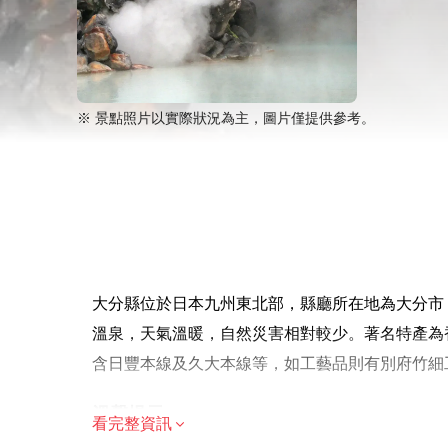
※ 景點照片以實際狀況為主，圖片僅提供參考。
大分縣位於日本九州東北部，縣廳所在地為大分市
溫泉，天氣溫暖，自然災害相對較少。著名特產為
含日豐本線及久大本線等，如工藝品則有別府竹細
溫馨提示
看完整資訊
由於遊覽的歷史重點，建議成人參加，但歡迎家