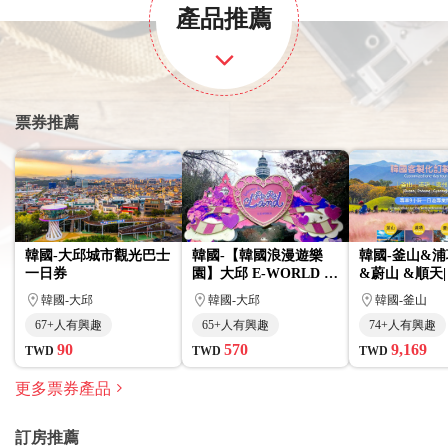
產品推薦
票券推薦
韓國-大邱城市觀光巴士
韓國-【韓國浪漫遊樂
韓國-釜山&
一日券
園】大邱 E-WORLD 樂
&蔚山 &順天
園/83塔 入場券
&專業司機導覽
韓國-大邱
韓國-大邱
韓國-釜山
67+人有興趣
65+人有興趣
74+人有興趣
90
570
9,169
TWD
TWD
TWD
更多票券產品
訂房推薦