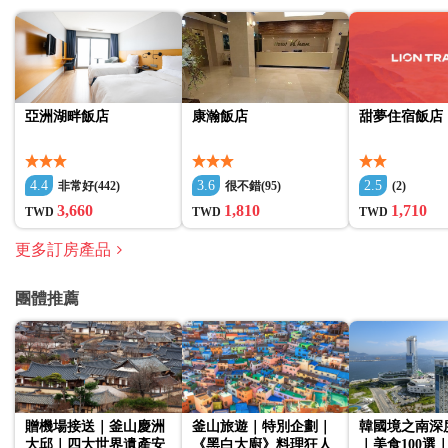
亞洲湖畔飯店
康瀚飯店
甜夢住宿飯店
4.4
3.6
2.5
非常好(442)
很不錯(95)
(2)
3,660
1,810
1,710
TWD
TWD
TWD
更多訂房產品
團體推薦
贈機場接送｜釜山慶洲
釜山旅遊｜特別企劃｜
韓國境之南深
大邱｜四大世界遺產安
《黑白大廚》料理狂人
｜美食100選