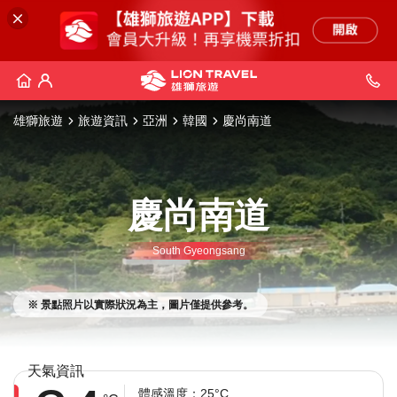
雄獅旅遊
旅遊資訊
亞洲
韓國
慶尚南道
慶尚南道
South Gyeongsang
※ 景點照片以實際狀況為主，圖片僅提供參考。
天氣資訊
體感溫度：25°C