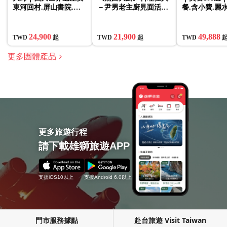
東河回村.屏山書院.八
－尹男老主廚見面活動.
餐.含小費.麗
公山纜車.大邱塔.天空
加川梯田村.木浦海上纜
上纜車.潭陽
膠囊列車.豪華遊艇五日
車(一站彩妝)5日
作秘醬.光州藍
(彩妝)
密陽位良池八
24,900
21,900
49,888
TWD
起
TWD
起
TWD
更多團體產品
更多旅遊行程
請下載雄獅旅遊APP
支援iOS10以上
支援Android 6.0以上
門市服務據點
赴台旅遊 Visit Taiwan