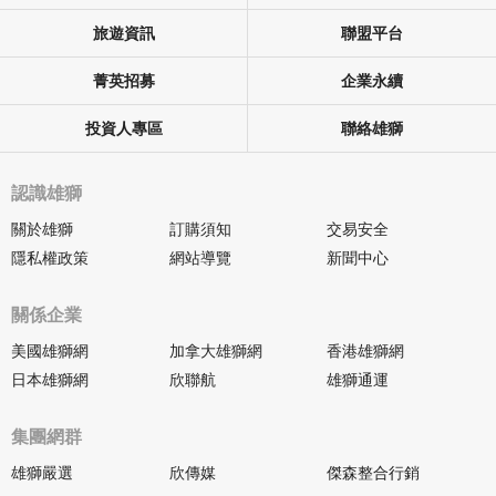
旅遊資訊
聯盟平台
菁英招募
企業永續
投資人專區
聯絡雄獅
認識雄獅
關於雄獅
訂購須知
交易安全
隱私權政策
網站導覽
新聞中心
關係企業
美國雄獅網
加拿大雄獅網
香港雄獅網
日本雄獅網
欣聯航
雄獅通運
集團網群
雄獅嚴選
欣傳媒
傑森整合行銷