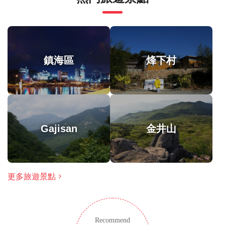
又因山清郡曾成功舉辦“世界傳統醫藥博覽會”，而成為
此旅遊/活動最多 8 位旅客
韓醫文化的重要地點。此外，晉州古城三韓時期為辰韓
涉及適量步行；請選擇合適的鞋子
和弁韓之地，金首露王陵則是一處歷史遺蹟。慶尚南道
在所有天氣條件下運行；請穿著得體
不但受到傳統韓醫文化的影響，也是欣賞韓國大自然的
鎮海區
烽下村
非凡之所。
Gajisan
金井山
更多旅遊景點
Recommend