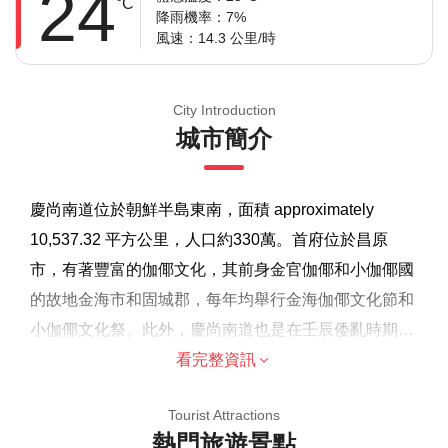
24
°C
降雨機率：7%
風速：14.3 公里/時
City Introduction
城市簡介
慶尚南道位於朝鮮半島東南，面積 approximately
10,537.32 平方公里，人口約330萬。首府位於昌原
市，有著豐富的伽倻文化，其前身金官伽倻和小伽倻國
的故地金海市和固城郡，每年均舉行金海伽倻文化節和
小伽倻文化祭。此外，慶尚南道也是在壬辰倭亂時期的
韓國國防要地，以及與日本等國家交流活躍的門戶。其
看完整資訊
溫馨提示
內裡同時擁有四座韓國國家公園：閒麗海上國立公園、
由於遊覽的歷史重點，建議成人參加，但歡迎家庭
Tourist Attractions
智異山國立公園、德裕山國立公園和伽倻山國立公園，
熱門旅遊景點
大多數旅行者都可以參加