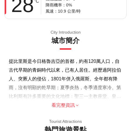
28
°C
降雨機率：0%
風速：10.9 公里/時
City Introduction
城市簡介
提比里斯是今日格魯吉亞的首都，約有120萬人口，自
古代早期的青銅時代以來，已有人居住。經歷過阿拉伯
人、突厥人的侵佔，1801年併入俄羅斯。全年都有降
雨，沒有明顯的乾旱期；夏季炎熱，冬季適度寒冷。第
比利斯有許多重要的文化地標：聖三一主教座堂、皇
宮、格魯吉亞國家圖書館、喬治亞國家銀行、和平橋
看完整資訊
溫馨提示
等，同時也有重要的娛樂場所，例如歌劇和芭蕾劇院、
由於遊覽的歷史重點，建議成人參加，但歡迎家庭
Tourist Attractions
魯斯塔維利劇場等。另外，還有著名的提比里斯國際機
熱門旅遊景點
大多數旅行者都可以參加