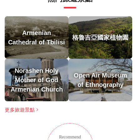
場。
此旅遊/活動最多 8 位旅客
涉及適量步行；請選擇合適的鞋子
在所有天氣條件下運行；請穿著得體
Armenian
格魯吉亞國家植物園
Cathedral of Tbilisi
Norashen Holy
Open Air Museum
Mother of God
of Ethnography
Armenian Church
更多旅遊景點
Recommend