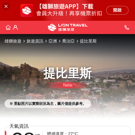
雄獅旅遊
旅遊資訊
亞洲
喬治亞
提比里斯
提比里斯
Tbilisi
※ 景點照片以實際狀況為主，圖片僅提供參考。
天氣資訊
體感溫度：27°C