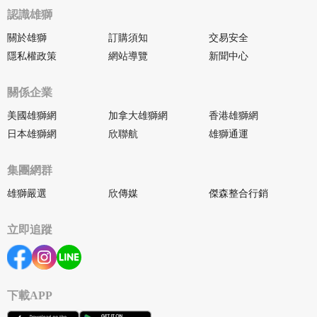
認識雄獅
關於雄獅
訂購須知
交易安全
隱私權政策
網站導覽
新聞中心
關係企業
美國雄獅網
加拿大雄獅網
香港雄獅網
日本雄獅網
欣聯航
雄獅通運
集團網群
雄獅嚴選
欣傳媒
傑森整合行銷
立即追蹤
下載APP