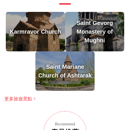
Sargis Poghosyan創造和雕刻而成的。教堂旁的墓園
中有詩人Gevorg Emin的墳墓。
Saint Gevorg
溫馨提示
Karmravor Church
Monastery of
由於遊覽的歷史重點，建議成人參加，但歡迎家庭
Mughni
大多數旅行者都可以參加
此旅遊/活動最多 8 位旅客
涉及適量步行；請選擇合適的鞋子
Saint Mariane
在所有天氣條件下運行；請穿著得體
Church of Ashtarak
更多旅遊景點
Recommend