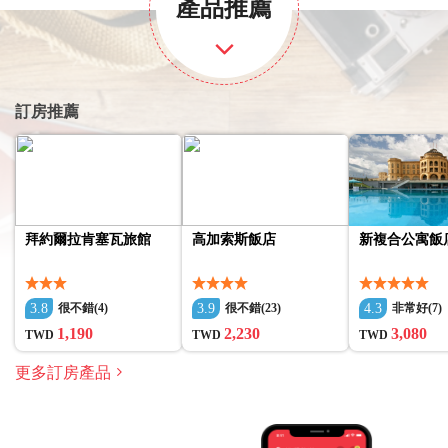
產品推薦
訂房推薦
拜約爾拉肯塞瓦旅館
高加索斯飯店
新複合公寓飯
3.8
3.9
4.3
很不錯(4)
很不錯(23)
非常好(7)
1,190
2,230
3,080
TWD
TWD
TWD
更多訂房產品