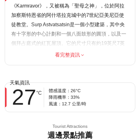
《Karmravor》，又被稱為「聖母之神」，位於阿拉
加察斯特恩省的阿什塔拉克城中的7世紀亞美尼亞使
徒教堂。Surp Astvatsatsin是一個小型建築，其中央
有十字形的中心計劃和一個八面鼓形的圓頂，以及一
個拜占庭式的紅瓦屋頂。它的尺寸只有約19英尺7英
寸和約24英尺6英寸，外墻上被裝飾有幾何和葉形圖
看完整資訊
案的簷口和簷角。拱形部分是馬蹄形。從1950年代以
來，教堂只經過了一些輕微的修復，屋頂上的原瓦片
依然完整無損。根據Thierry的說法，Surp
天氣資訊
27
Astvatsatsin標誌著亞美尼亞建築的一個轉折點，其十
體感溫度：26°C
°C
降雨機率：33%
字形的中心計劃和單個圓頂的設計套式將在未來數世
風速：12.7 公里/時
紀之中一直重複出現，盡管也受到其他影響。此風格
六到七世紀的其他教堂還包括了Artik的Saint
Tourist Attractions
Marine、Lmbatavank、Talin的Saint Astvatsatsin和
週邊景點推薦
Voskepar的Saint Astvatsatsin。教堂的門是1983年由