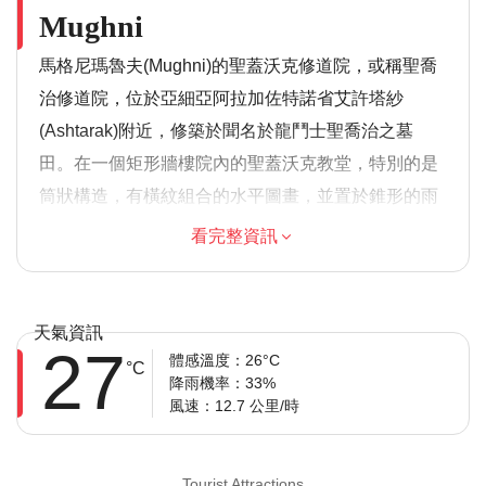
Mughni
馬格尼瑪魯夫(Mughni)的聖蓋沃克修道院，或稱聖喬
治修道院，位於亞細亞阿拉加佐特諾省艾許塔紗
(Ashtarak)附近，修築於聞名於龍鬥士聖喬治之墓
田。在一個矩形牆樓院內的聖蓋沃克教堂，特別的是
筒狀構造，有橫紋組合的水平圖畫，並置於錐形的雨
帽上方。前立面以三個拱型門廊組合，每側有一個門
看完整資訊
廊並入下佳音樓結構，其上十六根回形的柱子承擔佳
音樓，其上載有罩頂，主門入口有精細的石雕的拱門
及門框。另於前立面右側邊亦有一個精緻的門框，修
天氣資訊
27
築物多以深灰及杏色石材砌築，特別以門框，筒，立
體感溫度：26°C
°C
降雨機率：33%
面尖峰，和拱型門廊內的矩形柱子的頂柱位有雙色石
風速：12.7 公里/時
材為襯託。內部洗禮壇和右側聖喬治之墓有許多宗教
拉丁文畫，猜測繪於十七世紀，爾讓和雅里斯近鄰也
Tourist Attractions