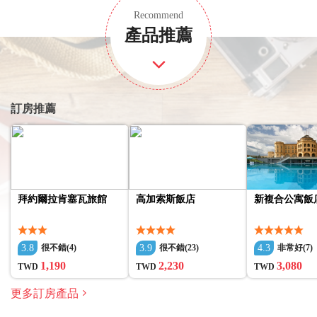
Recommend
產品推薦
訂房推薦
拜約爾拉肯塞瓦旅館
高加索斯飯店
新複合公寓飯
3.8
3.9
4.3
很不錯(4)
很不錯(23)
非常好(7)
1,190
2,230
3,080
TWD
TWD
TWD
更多訂房產品