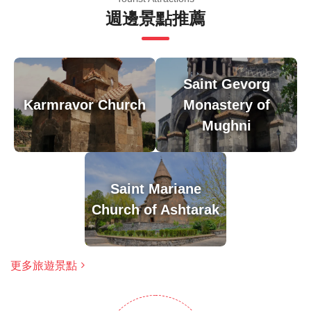
有作品出現，以綠大理石片及磨蝕的表面上蓋，似乎
週邊景點推薦
來自耶路撒冷。六世紀曾設有修築物聚合聖喬治的遺
骨，但後來被聖蓋沃克教堂所取代。
溫馨提示
Saint Gevorg
由於遊覽的歷史重點，建議成人參加，但歡迎家庭
Karmravor Church
Monastery of
大多數旅行者都可以參加
Mughni
此旅遊/活動最多 8 位旅客
涉及適量步行；請選擇合適的鞋子
在所有天氣條件下運行；請穿著得體
Saint Mariane
Church of Ashtarak
更多旅遊景點