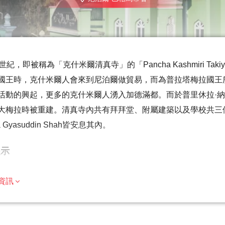
世紀，即被稱為「克什米爾清真寺」的「Pancha Kashmiri Ta
國王時，克什米爾人會來到尼泊爾做貿易，而為普拉塔梅拉國王
活動的興起，更多的克什米爾人湧入加德滿都。而於普里休拉·納
大梅拉時被重建。清真寺內共有拜拜堂、附屬建築以及學校共三個結構，且
a Gyasuddin Shah皆安息其內。
提示
遊覽的歷史重點，建議成人參加，但歡迎家庭
資訊
數旅行者都可以參加
遊/活動最多 8 位旅客
適量步行；請選擇合適的鞋子