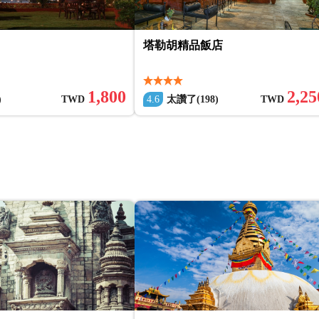
塔勒胡精品飯店
1,800
2,25
)
TWD
4.6
太讚了(198)
TWD