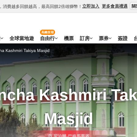
關
立即加入
更多會員禮遇
等級，消費越多回饋越高，最高回饋2倍雄獅幣！
高鐵假期
團
全球當地遊
自由行
機票
訂房
票券
簽證
a Kashmiri Takiya Masjid
ncha Kashmiri Tak
Masjid
尼泊爾-巴格馬蒂省