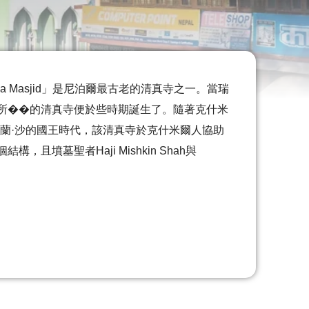
kiya Masjid」是尼泊爾最古老的清真寺之一。當瑞
所��的清真寺便於些時期誕生了。隨著克什米
蘭·沙的國王時代，該清真寺於克什米爾人協助
墳墓聖者Haji Mishkin Shah與