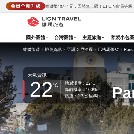
雄獅幣1點=1元，回饋無上限！L.I.O.N會員
國外團體
台灣團體
主題旅遊
客製小包
雄獅旅遊
旅遊資訊
亞洲
尼泊爾
巴格馬蒂省
Panch
天氣資訊
22
體感溫度：22°C
°C
Pa
降雨機率：100%
風速：2.7 公里/時