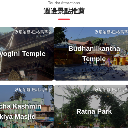
有天氣條件下運行；請穿著得體
Tourist Attractions
週邊景點推薦
尼泊爾-巴格馬蒂省
尼泊爾-巴格馬
Budhanilkantha
ayogini Temple
Temple
尼泊爾-巴格馬蒂省
尼泊爾-巴格馬
cha Kashmiri
Ratna Park
kiya Masjid