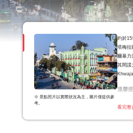
約於15
塔梅拉
爾暴力
其間諜
Khwaj
溫馨
※ 景點照片以實際狀況為主，圖片僅提供參
由於
考。
看完整
大多
此旅
涉及