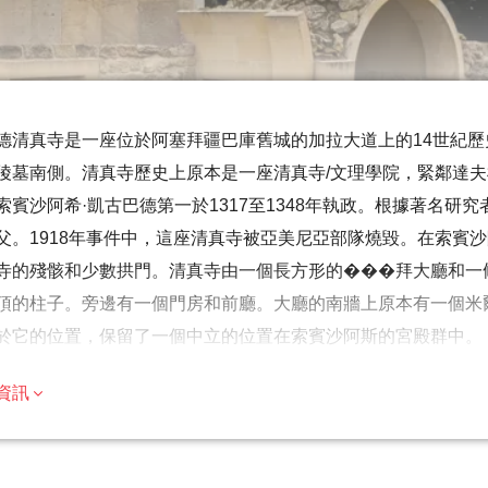
德清真寺是一座位於阿塞拜疆巴庫舊城的加拉大道上的14世紀歷
陵墓南側。清真寺歷史上原本是一座清真寺/文理學院，緊鄰達夫
索賓沙阿希·凱古巴德第一於1317至1348年執政。根據著名研
父。1918年事件中，這座清真寺被亞美尼亞部隊燒毀。在索賓
寺的殘骸和少數拱門。清真寺由一個長方形的���拜大廳和一
頂的柱子。旁邊有一個門房和前廳。大廳的南牆上原本有一個米
於它的位置，保留了一個中立的位置在索賓沙阿斯的宮殿群中。
提示
資訊
遊覽的歷史重點，建議成人參加，但歡迎家庭
數旅行者都可以參加