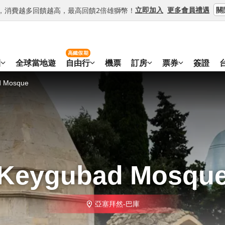
關
立即加入
更多會員禮遇
等級，消費越多回饋越高，最高回饋2倍雄獅幣！
高鐵假期
團
全球當地遊
自由行
機票
訂房
票券
簽證
d Mosque
Keygubad Mosqu
亞塞拜然-巴庫