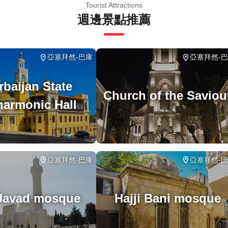
遊/活動最多 8 位旅客
Tourist Attractions
週邊景點推薦
適量步行；請選擇合適的鞋子
有天氣條件下運行；請穿著得體
亞塞拜然-巴庫
亞塞拜然-
rbaijan State
Church of the Saviou
harmonic Hall
亞塞拜然-巴庫
亞塞拜然-
 Javad mosque
Hajji Bani mosque