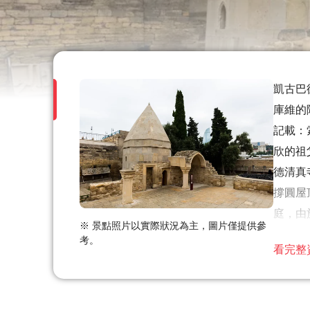
凱古巴
庫維的
記載：
欣的祖
德清真
撐圓屋
庭，由
※ 景點照片以實際狀況為主，圖片僅提供參
考。
溫馨
看完整
由於
大多