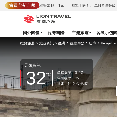
雄獅幣1點=1元，回饋無上限！L.I.O.N會員
國外團體
台灣團體
主題旅遊
客製小包
雄獅旅遊
旅遊資訊
亞洲
亞塞拜然
巴庫
Keyguba
天氣資訊
32
體感溫度：31°C
°C
降雨機率：0%
風速：11.2 公里/時