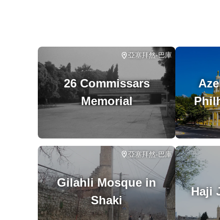
此旅
涉及
在所
亞塞拜然-巴庫
26 Commissars
Aze
Memorial
Phil
亞塞拜然-巴庫
Gilahli Mosque in
Haji
Shaki