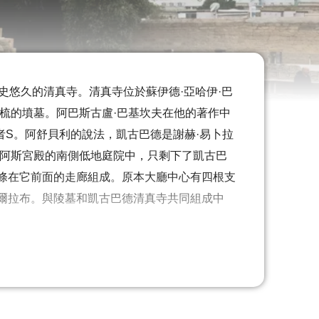
史悠久的清真寺。清真寺位於蘇伊德·亞哈伊·巴
梳的墳墓。阿巴斯古盧·巴基坎夫在他的著作中
究者S。阿舒貝利的說法，凱古巴德是謝赫·易卜拉
沙阿斯宮殿的南側低地庭院中，只剩下了凱古巴
條在它前面的走廊組成。原本大廳中心有四根支
爾拉布。與陵墓和凱古巴德清真寺共同組成中