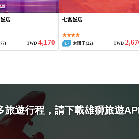
阿飯店
七宮飯店
4,170
2,67
77)
TWD
4.7
太讚了(22)
TWD
多旅遊行程
，
請下載雄獅旅遊AP