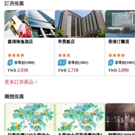
訂房推薦
嘉湖海逸酒店
帝景飯店
香港汀蘭居
4
4.2
4
非常好(1000)
非常好(1001)
非常好(1001
2,930
2,710
2,090
TWD
TWD
TWD
更多訂房產品
團體推薦