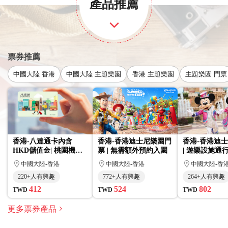
產品推薦
票券推薦
中國大陸 香港
中國大陸 主題樂園
香港 主題樂園
主題樂園 門票
香港-八達通卡內含
香港-香港迪士尼樂園門
香港-香港迪
HKD儲值金| 桃園機場/
票 | 無需額外預約入園
| 遊樂設施通
高雄小港領取
中國大陸-香港
中國大陸-香港
中國大陸-香
220+人有興趣
772+人有興趣
264+人有興趣
412
524
802
TWD
TWD
TWD
更多票券產品