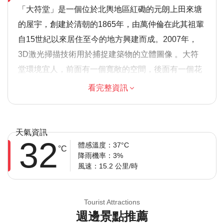
「大符堂」是一個位於北輿地區紅磡的元朗上田來塘
的屋宇，創建於清朝的1865年，由萬仲倫在此其祖輩
自15世紀以來居住至今的地方興建而成。2007年，
3D激光掃描技術用於捕捉建築物的立體圖像 。大符
堂環境宜人，前面有一個寬敞的空間，後面有一個花
園，整個大廈四周由綠磚牆包圍，是紳士類正宗中國
看完整資訊
居住建築的精妙範例。
溫馨提示
天氣資訊
32
由於遊覽的歷史重點，建議成人參加，但歡迎家庭
體感溫度：37°C
°C
降雨機率：3%
大多數旅行者都可以參加
風速：15.2 公里/時
此旅遊/活動最多 8 位旅客
涉及適量步行；請選擇合適的鞋子
在所有天氣條件下運行；請穿著得體
Tourist Attractions
週邊景點推薦