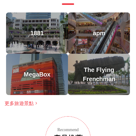
1881
apm
The Flying
MegaBox
Frenchman
更多旅遊景點
Recommend