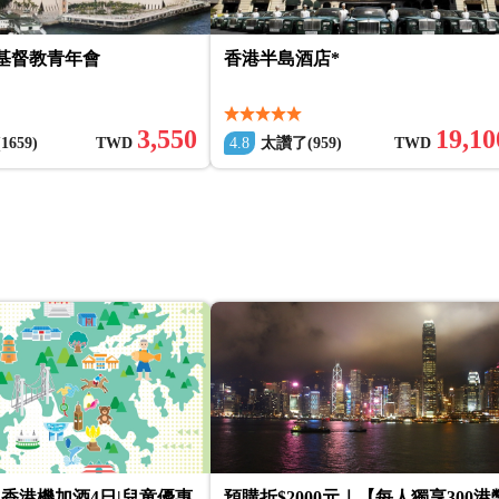
港基督教青年會
香港半島酒店*
3,550
19,10
659)
TWD
4.8
太讚了(959)
TWD
香港機加酒4日|兒童優惠
預購折$2000元｜【每人獨享300港