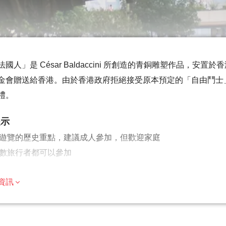
國人」是 César Baldaccini 所創造的青銅雕塑作品，安
金會贈送給香港。由於香港政府拒絕接受原本預定的「自由鬥士」
禮。
提示
遊覽的歷史重點，建議成人參加，但歡迎家庭
數旅行者都可以參加
遊/活動最多 8 位旅客
資訊
適量步行；請選擇合適的鞋子
有天氣條件下運行；請穿著得體