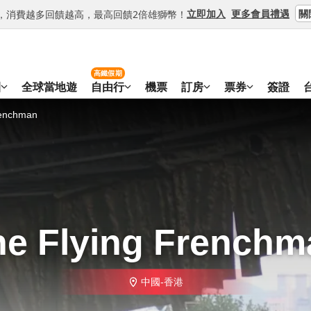
關
立即加入
更多會員禮遇
等級，消費越多回饋越高，最高回饋2倍雄獅幣！
高鐵假期
團
全球當地遊
自由行
機票
訂房
票券
簽證
renchman
he Flying Frenchm
中國-香港