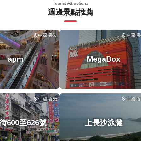
Tourist Attractions
週邊景點推薦
中國-香港
中國-
apm
MegaBox
中國-香港
中國-
街600至626號
上長沙泳灘