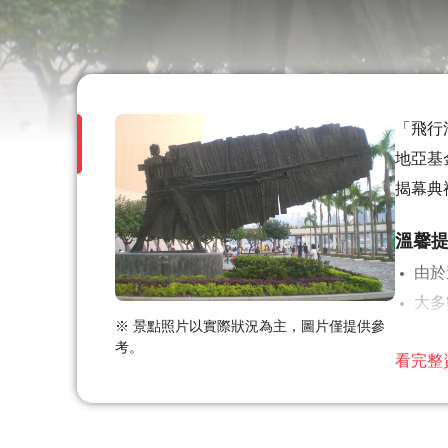
「飛行法
地亞基
揭幕典
溫馨
由於
大多
※ 景點照片以實際狀況為主，圖片僅提供參
此旅
考。
看完整
涉及
在所