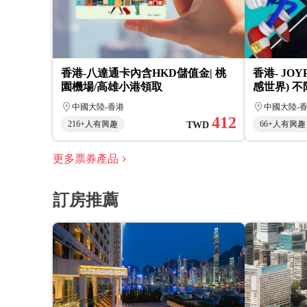
香港-八達通卡內含HKD儲值金| 桃
香港- JOYP
園機場/高雄小港領取
感世界) 
票|（免費贈
中國大陸-香港
中國大陸-
飲優惠券)
412
216+人有興趣
66+人有興趣
TWD
更多票券產品
訂房推薦