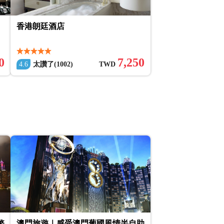
香港朗廷酒店
0
7,250
4.6
太讚了(1002)
TWD
幣
澳門旅遊｜感受澳門葡國風情半自助