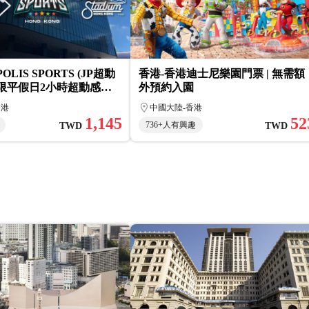
OLIS SPORTS (JP超動
香港-香港迪士尼樂園門票 | 無需額
不限平假日2小時超動感全
外預約入園
送防滑襪 + HKD 50 餐
香港
中國大陸-香港
1,145
52
736+人有興趣
TWD
TWD