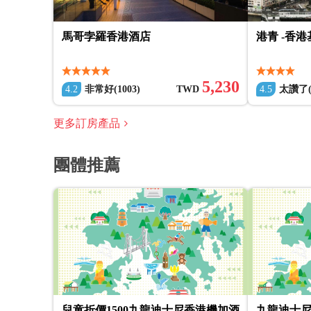
馬哥孛羅香港酒店
港青 -香
5,230
4.2
非常好(1003)
TWD
4.5
太讚了(1
更多訂房產品
團體推薦
兒童折價1500九龍迪士尼香港機加酒
九龍迪士尼