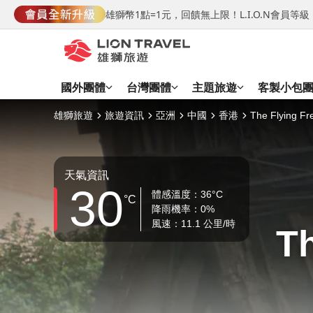
雄獅幣1點=1元，回饋無上限！L.I.O.N會員
國外團體
台灣團體
主題旅遊
客製小包
雄獅旅遊
旅遊資訊
亞洲
中國
香港
The Flying F
天氣資訊
30
體感溫度：36°C
°C
降雨機率：0%
風速：11.1 公里/時
T