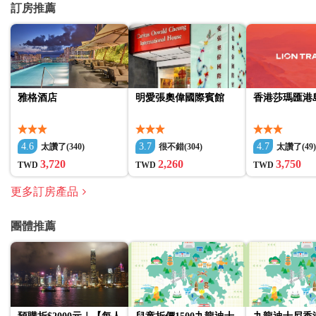
訂房推薦
雅格酒店
明愛張奧偉國際賓館
香港莎瑪匯港
4.6
3.7
4.7
太讚了(340)
很不錯(304)
太讚了(49
3,720
2,260
3,750
TWD
TWD
TWD
更多訂房產品
團體推薦