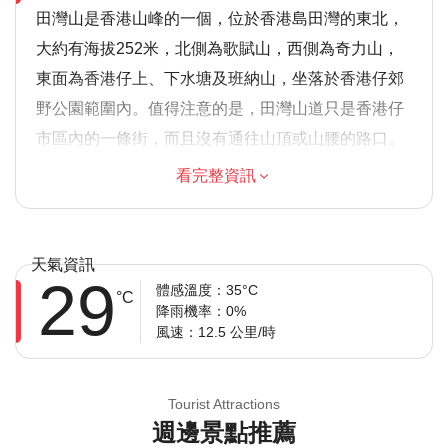
田灣山是香港山峰的一個，位於香港島田灣的東北，
大約有海拔252米，北側為歌賦山，西側為奇力山，
東面為香港仔上、下水塘及班納山，坐落於香港仔郊
野公園範圍內。值得注意的是，田灣山道只是香港仔
市區內的一條街，而且沒有通往山頂或山腰的路口。
看完整資訊
溫馨提示
由於遊覽的歷史重點，建議成人參加，但歡迎家庭
大多數旅行者都可以參加
天氣資訊
29
此旅遊/活動最多 8 位旅客
體感溫度：35°C
°C
降雨機率：0%
涉及適量步行；請選擇合適的鞋子
風速：12.5 公里/時
在所有天氣條件下運行；請穿著得體
Tourist Attractions
週邊景點推薦