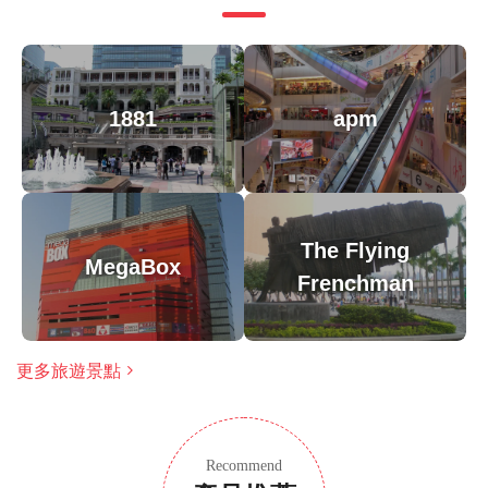
1881
apm
The Flying
MegaBox
Frenchman
更多旅遊景點
Recommend