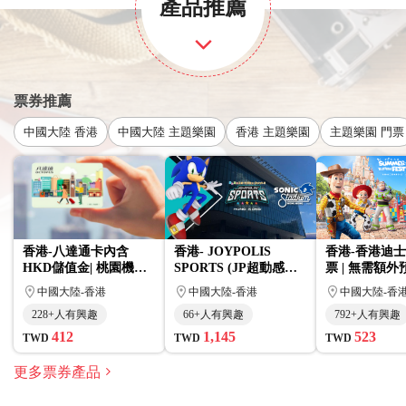
產品推薦
票券推薦
中國大陸 香港
中國大陸 主題樂園
香港 主題樂園
主題樂園 門票
香港-八達通卡內含
香港- JOYPOLIS
香港-香港迪
HKD儲值金| 桃園機場/
SPORTS (JP超動感世
票 | 無需額
高雄小港領取
界) 不限平假日2小時超
中國大陸-香港
中國大陸-香港
中國大陸-香
動感全票|（免費贈送防
228+人有興趣
66+人有興趣
792+人有興趣
滑襪 + HKD 50 餐飲優
惠券)
412
1,145
523
TWD
TWD
TWD
更多票券產品