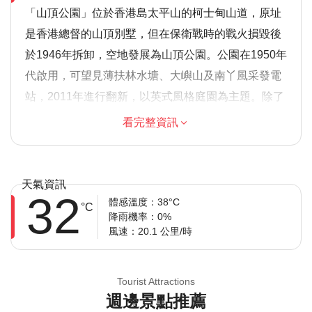
「山頂公園」位於香港島太平山的柯士甸山道，原址
是香港總督的山頂別墅，但在保衛戰時的戰火損毀後
於1946年拆卸，空地發展為山頂公園。公園在1950年
代啟用，可望見薄扶林水塘、大嶼山及南丫風采發電
站，2011年進行翻新，以英式風格庭園為主題。除了
該處也是香港最大的寵物公園，設有狗廁所外，中央
看完整資訊
花圃為拍攝婚紗照片的熱門勝地，公園前方涼亭前後
都放有一對石獅子，更提供山頂公園遊覽、野餐之好
去處；路徑可經由公園雜貨店後方的觀景臺，可遠望
天氣資訊
32
至藍巴勒海峽、山頂無線電站等，是個理想的旅遊地
體感溫度：38°C
°C
降雨機率：0%
點。
風速：20.1 公里/時
溫馨提示
由於遊覽的歷史重點，建議成人參加，但歡迎家庭
Tourist Attractions
週邊景點推薦
大多數旅行者都可以參加