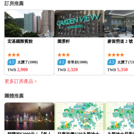
訂房推薦
宏基國際賓館
園景軒
麥當勞道 2 號
4.5
4.1
4.5
太讚了(1000)
非常好(1000)
太讚了(721
2,900
2,320
5,350
TWD
TWD
TWD
更多訂房產品
團體推薦