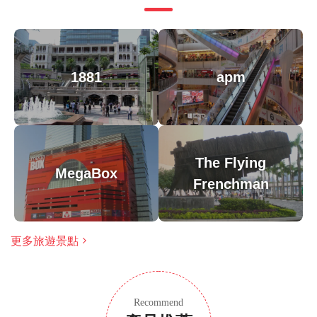
此旅遊/活動最多 8 位旅客
涉及適量步行；請選擇合適的鞋子
在所有天氣條件下運行；請穿著得體
1881
apm
The Flying
MegaBox
Frenchman
更多旅遊景點
Recommend