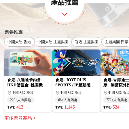
產品推薦
票券推薦
中國大陸 香港
中國大陸 主題樂園
香港 主題樂園
主題樂園 門票
香港-八達通卡內含
香港- JOYPOLIS
香港-香港迪
HKD儲值金| 桃園機場/
SPORTS (JP超動感世
票 | 無需額
高雄小港領取
界) 不限平假日2小時超
中國大陸-香港
中國大陸-香港
中國大陸-香
動感全票|（免費贈送防
220+人有興趣
68+人有興趣
772+人有興趣
滑襪 + HKD 50 餐飲優
惠券)
412
1,145
524
TWD
TWD
TWD
更多票券產品