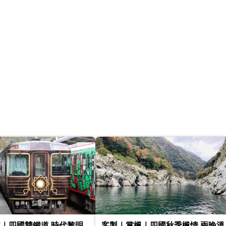
｜四國雙鐵道.時代黎明
客製｜賞楓｜四國秋季楓情.兩晚溫