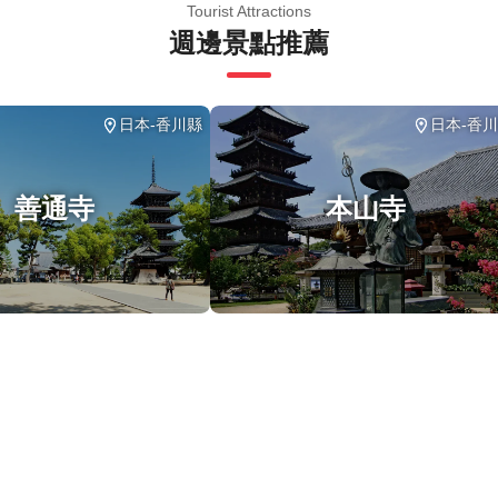
遊/活動最多 8 位旅客
Tourist Attractions
週邊景點推薦
適量步行；請選擇合適的鞋子
有天氣條件下運行；請穿著得體
日本-香川縣
日本-香
善通寺
本山寺