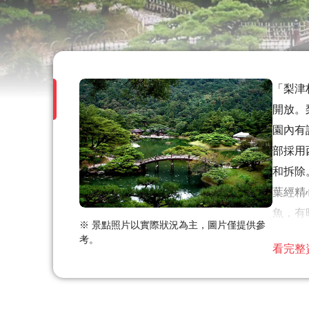
「梨津
開放。
園內有
部採用
和拆除
葉經精
魚，有
※ 景點照片以實際狀況為主，圖片僅提供參
考。
溫馨
看完整
由於
大多