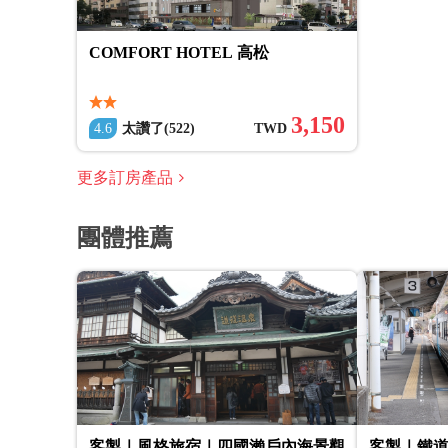
COMFORT HOTEL 高松
3,150
4.6
太讚了(522)
TWD
更多訂房產品
團體推薦
客製｜風格旅宿｜四國瀨戶內海景觀
客製｜鐵道