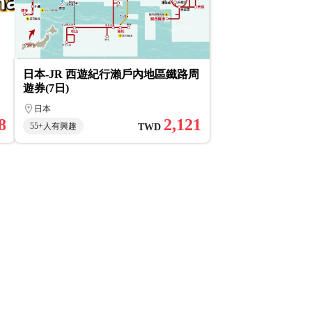
日本-JR 西遊紀行瀨戶內地區鐵路周
遊券(7日)
日本
8
2,121
55+人有興趣
TWD