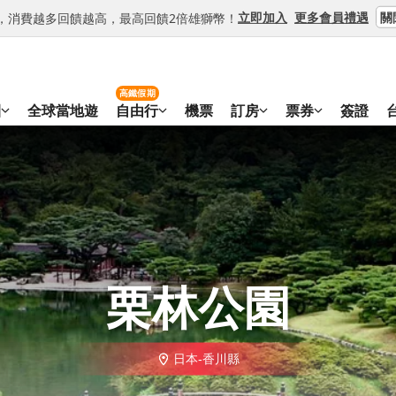
關
立即加入
更多會員禮遇
等級，消費越多回饋越高，最高回饋2倍雄獅幣！
高鐵假期
團
全球當地遊
自由行
機票
訂房
票券
簽證
栗林公園
日本-香川縣