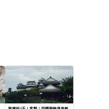
賀歲折2千｜客製｜四國兩晚溫泉飯