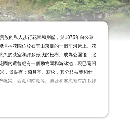
貴族的私人步行花園和別墅，於1875年向公眾
梨津林花園位於石雲山東側的一個前河床上。花
悠久的茶室和許多形狀的松樹。成為公園後，北
花園內還曾經有一個動物園和游泳池，現已關閉
方米，景點有：菊月亭、萩松，其分枝枝葉和針
狩獵渠，西湖和南湖等。池塘和溪流裡有許多鯉