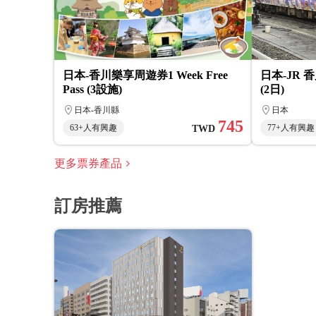
日本-香川樂享周遊券1 Week Free
日本-JR
Pass (3設施)
(2日)
日本-香川縣
日本
745
63+人有興趣
77+人有興趣
TWD
更多票券產品
訂房推薦