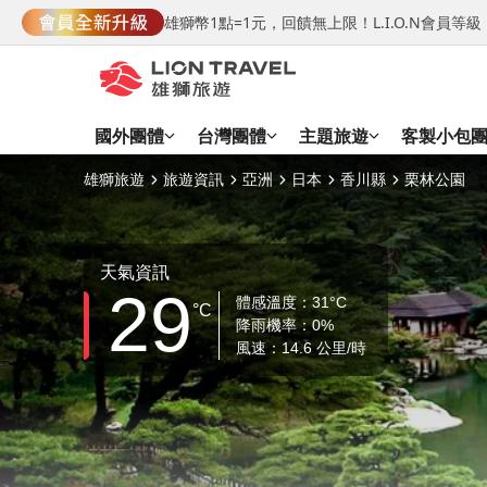
雄獅幣1點=1元，回饋無上限！L.I.O.N會員
國外團體
台灣團體
主題旅遊
客製小包
雄獅旅遊
旅遊資訊
亞洲
日本
香川縣
栗林公園
天氣資訊
29
體感溫度：31°C
°C
降雨機率：0%
風速：14.6 公里/時