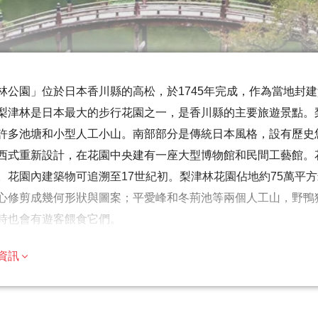
林公園」位於日本香川縣的高松，於1745年完成，作為當地封建
梨津林是日本最大的步行花園之一，是香川縣的主要旅遊景點。
許多池塘和小型人工小山。南部部分是傳統日本風格，設有歷史
西式重新設計，在花園中央建有一座大型博物館和民間工藝館。
。花園內建築物可追溯至17世紀初。梨津林花園佔地約75萬平
心修剪成幾何形狀與圖案；平愛峰和冬荊池等兩個人工山，野鴨
時也會有遊客餵食它們。
提示
資訊
遊覽的歷史重點，建議成人參加，但歡迎家庭
數旅行者都可以參加