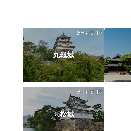
此旅
涉及
在所
日本-香川縣
丸龜城
日本-香川縣
高松城