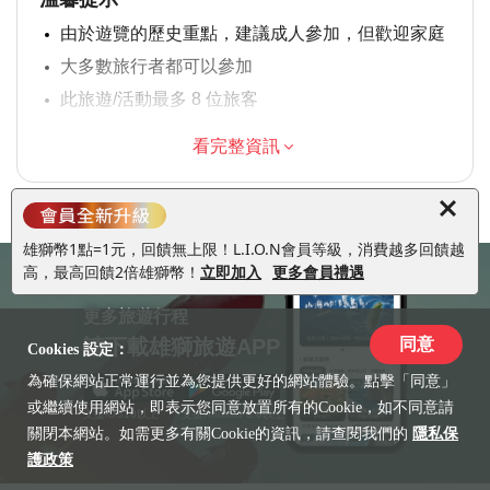
由於遊覽的歷史重點，建議成人參加，但歡迎家庭
大多數旅行者都可以參加
此旅遊/活動最多 8 位旅客
涉及適量步行；請選擇合適的鞋子
看完整資訊
在所有天氣條件下運行；請穿著得體
雄獅幣1點=1元，回饋無上限！L.I.O.N會員等級，消費越多回饋越
高，最高回饋2倍雄獅幣！
立即加入
更多會員禮遇
更多旅遊行程
請下載雄獅旅遊APP
同意
Cookies 設定：
為確保網站正常運行並為您提供更好的網站體驗。點擊「同意」
或繼續使用網站，即表示您同意放置所有的Cookie，如不同意請
支援iOS10以上
支援Android 6.0以上
關閉本網站。如需更多有關Cookie的資訊，請查閱我們的
隱私保
護政策