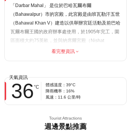
「Darbar Mahal」 是位於巴哈瓦爾布爾
（Bahawalpur）市的宮殿，此宮殿是由班瓦勒汗五世
（Bahawal Khan V）建造以供舉辦宮廷活動及前巴哈
瓦爾布爾王國的政府辦事處使用，於1905年完工，園
區面積大約75英畝，並與納席爾宮殿（Nishat
Mahal）、法魯克宮殿（Farrukh Mahal）及古爾扎宮
看完整資訊
殿（Gulzar Mahal）等其他宮殿形成巴哈瓦爾布爾格
爾宮殿群組，其於1966年開始租借給軍方，並用於政
府及軍事辦公處使用，對一般公眾不開放。它的建築
天氣資訊
36
風格是西及阿拉伯的混合，外部有精緻的雕刻、樑杆
體感溫度：39°C
°C
降雨機率：16%
式標題及灰泥等裝飾。它四周的每側都有一個大型入
風速：11.6 公里/時
口和“jharoka” 陽臺，三樓是仿莫臥儋王朝的“chattri”
屋頂，每個角落都有帶有錫克風格圓頂的極富風格的
Tourist Attractions
八邊塔。室內則以 19 世紀的珍貴繪畫、古董首飾、
週邊景點推薦
首飾及納瓦卜家族的劍加以裝飾。