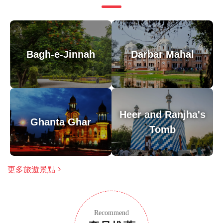
溫馨提示
由於遊覽的歷史重點，建議成人參加，但歡迎家庭
大多數旅行者都可以參加
Bagh-e-Jinnah
Darbar Mahal
此旅遊/活動最多 8 位旅客
涉及適量步行；請選擇合適的鞋子
在所有天氣條件下運行；請穿著得體
Heer and Ranjha's
Ghanta Ghar
Tomb
更多旅遊景點
Recommend