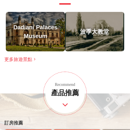
Charles Louise Napoléon Achille Murat），即拿破崙
的妹妹卡洛琳·波拿巴（Caroline Bonaparte）的孫子
帶到德達尼宮的。這座宮殿在1921年5月1日，由格魯
Dadiani Palaces
波季大教堂
吉亞民族學家和地質學家阿卡基·查恩圖裡亞（Akaki
Museum
Chanturia）的倡議下全面轉型為博物館。早在1848
年，撒梅格羅亞王子大衛·德達尼亞曾多次向客人展示
撒梅格羅那卡萊基維遺址的考古和錢幣收藏品。展品
更多旅遊景點
中有一些是大衛·德達尼亞自己發現的，有些則是他在
他的領地上的居民那裡購買的。大衛·德達尼亞最重要
的考古挖掘就是那卡萊基維遺址，古代即稱為
Recommend
產品推薦
Archeopolis。
溫馨提示
由於遊覽的歷史重點，建議成人參加，但歡迎家庭
訂房推薦
大多數旅行者都可以參加