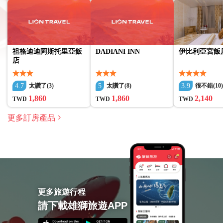
此旅遊/活動最多 8 位旅客
涉及適量步行；請選擇合適的鞋子
在所有天氣條件下運行；請穿著得體
祖格迪迪阿斯托里亞飯
DADIANI INN
伊比利亞宮飯
店
4.7
5
3.9
太讚了(3)
太讚了(8)
很不錯(10
1,860
1,860
2,140
TWD
TWD
TWD
更多訂房產品
更多旅遊行程
請下載雄獅旅遊APP