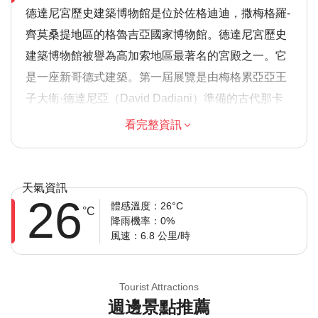
德達尼宮歷史建築博物館是位於佐格迪迪，撒梅格羅-
齊莫桑提地區的格魯吉亞國家博物館。德達尼宮歷史
建築博物館被譽為高加索地區最著名的宮殿之一。它
是一座新哥德式建築。第一屆展覽是由梅格累亞亞王
子大衛·德達尼亞（David Dadiani）準備的古代那卡
萊基維遺址考古出土的展覽，於1840年舉行。現今的
看完整資訊
博物館群由三座宮殿組成，其中的一部份還包括布拉
凱瑪瑙聖母教堂和茲格迪迪植物園。德達尼宮歷史建
築博物館收藏了格魯吉亞自然文化遺產的一些展品，
天氣資訊
26
包括塔希隆尼珍寶物料、聖母經衣、格魯吉亞女王塔
體感溫度：26°C
°C
降雨機率：0%
瑪爾（Tamar of Georgia）的娘親博牤汗皇后的聖
風速：6.8 公里/時
像、13至14世紀的手稿、迷你畫以及德達尼亞王朝紀
念文物，還有法國皇帝拿破崙·波拿巴（Napoleon
Tourist Attractions
Bonaparte）的相關物件，是由大衛·德達尼亞
週邊景點推薦
（David Dadiani）的女兒丈夫阿希爾·穆拉（Prince