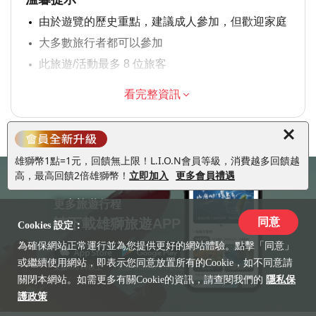
由於遊覽的歷史重點，建議成人參加，但歡迎家庭
大多數旅行者都可以參加
此旅遊/活動最多 8 位旅客
涉及適量步行；請選擇合適的鞋子
看完整資訊
在所有天氣條件下運行；請穿著得體
雄獅幣1點=1元，回饋無上限！L.I.O.N會員等級，消費越多回饋越
高，最高回饋2倍雄獅幣！
立即加入
更多會員禮遇
更多旅遊行程
請下載雄獅旅遊APP
同意
Cookies 設定：
為確保網站正常運行並為您提供更好的網站體驗。點擊「同意」
或繼續使用網站，即表示您同意放置所有的Cookie，如不同意請
支援iOS10以上
支援Android 6.0以上
關閉本網站。如需更多有關Cookie的資訊，請查閱我們的
隱私保
護政策