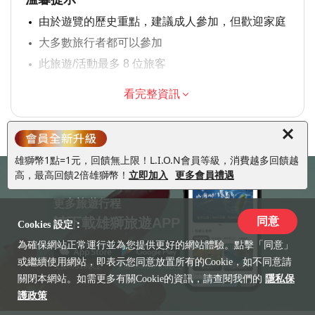
由於遊覽的歷史重點，建議成人參加，但歡迎家庭
大多數旅行者都可以參加
此旅遊/活動最多 8 位旅客
涉及適量步行；請選擇合適的鞋子
看完整資訊
在所有天氣條件下運行；請穿著得體
雄獅幣1點=1元，回饋無上限！L.I.O.N會員等級，消費越多回饋越
高，最高回饋2倍雄獅幣！
立即加入
更多會員禮遇
更多旅遊行程
請下載雄獅旅遊APP
同意
Cookies 設定：
為確保網站正常運行並為您提供更好的網站體驗。點擊「同意」
或繼續使用網站，即表示您同意放置所有的Cookie，如不同意請
支援iOS10以上
支援Android 6.0以上
關閉本網站。如需更多有關Cookie的資訊，請查閱我們的
隱私保
護政策