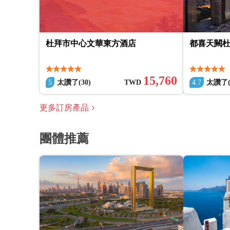
杜拜市中心文華東方酒店
都喜天闕
15,760
5
太讚了(30)
TWD
4.7
太讚了(1
更多訂房產品
團體推薦