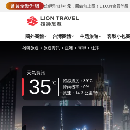
雄獅幣1點=1元，回饋無上限！L.I.O.N會員
國外團體
台灣團體
主題旅遊
客製小包
雄獅旅遊
旅遊資訊
亞洲
阿聯
杜拜
天氣資訊
35
體感溫度：39°C
°C
降雨機率：0%
風速：14.3 公里/時