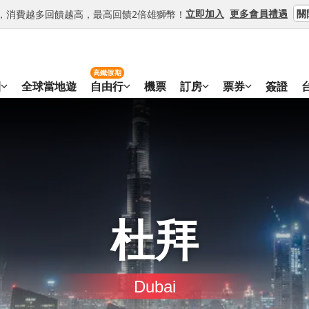
關
立即加入
更多會員禮遇
等級，消費越多回饋越高，最高回饋2倍雄獅幣！
高鐵假期
團
全球當地遊
自由行
機票
訂房
票券
簽證
杜拜
Dubai