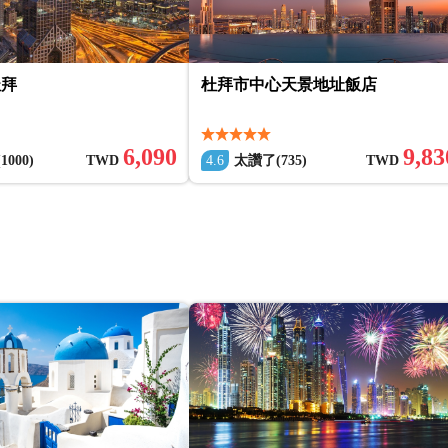
杜拜
杜拜市中心天景地址飯店
6,090
9,83
000)
TWD
4.6
太讚了(735)
TWD