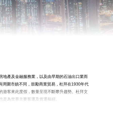
房地產及金融服務業，以及由早期的石油出口業而
與周圍市鎮不同，鼓勵商業貿易，杜拜在1930年代
的遊客來此度假，數量呈現不斷攀升趨勢。杜拜文
也是為世界主要客運及貨運樞紐。