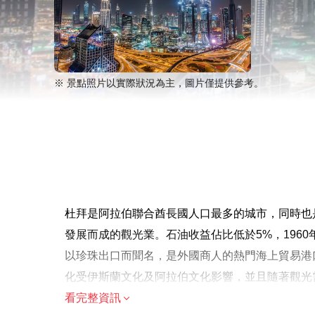
※ 景點照片以實際狀況為主，圖片僅提供參考。
杜拜是阿拉伯聯合酋長國人口最多的城市，同時也
發展而成的觀光業。石油收益佔比低於5%，1960
以珍珠出口而聞名，是外國商人的熱門海上貿易港
化受伊斯蘭文化及阿拉伯文化影響，並且隨著觀光
看完整資訊
溫馨提示