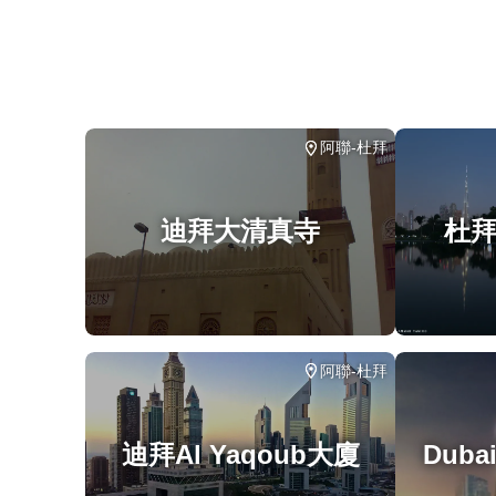
由於遊覽的歷史重點，建議成人參加，但歡迎家
大多數旅行者都可以參加
此旅遊/活動最多 8 位旅客
涉及適量步行；請選擇合適的鞋子
阿聯-杜拜
在所有天氣條件下運行；請穿著得體
迪拜大清真寺
杜
阿聯-杜拜
迪拜Al Yaqoub大廈
Dubai