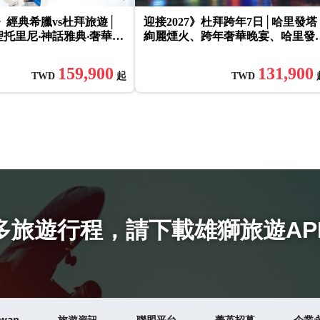
》經典希臘vs杜拜旅遊│
迎接2027》杜拜跨年7日│哈里發塔
聖托里尼‧神話雅典‧奢華杜
絢麗煙火、跨年奢華晚宴、哈里發
‧酋長皇宮‧4晚五星10日
148樓快速通關&八星酋長豪華餐
159,900
131,900
TWD
起
TWD
多旅遊行程
，
請下載雄獅旅遊AP
iwan
旅遊資訊
聯盟平台
菁英招募
企業