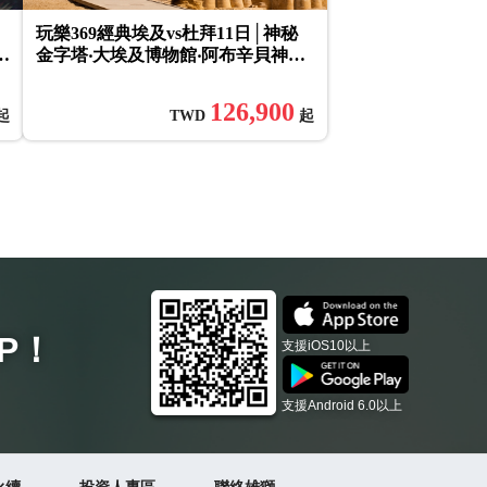
玩樂369經典埃及vs杜拜11日│神秘
塔
金字塔‧大埃及博物館‧阿布辛貝神殿‧
尼羅河遊輪‧奢華杜拜米推饗宴(一段
飛機)
126,900
起
TWD
起
P
！
支援iOS10以上
支援Android 6.0以上
永續
投資人專區
聯絡雄獅