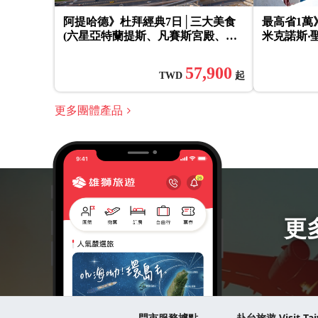
阿提哈德》杜拜經典7日│三大美食
最高省1萬
(六星亞特蘭提斯、凡賽斯宮殿、八
米克諾斯‧
星酋長)、哈里發塔、棕櫚島觀景、
拜‧阿布達比
五晚五星
57,900
TWD
起
更多團體產品
更
門市服務據點
赴台旅遊 Visit Ta