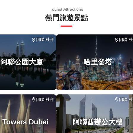
庭
Tourist Attractions
熱門旅遊景點
阿聯-杜拜
阿聯-
拜阿聯公園大廈
哈里發塔
阿聯-杜拜
阿聯-
 Towers Dubai
阿聯酋辦公大樓