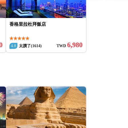
香格里拉杜拜飯店
0
6,980
4.8
太讚了(1614)
TWD