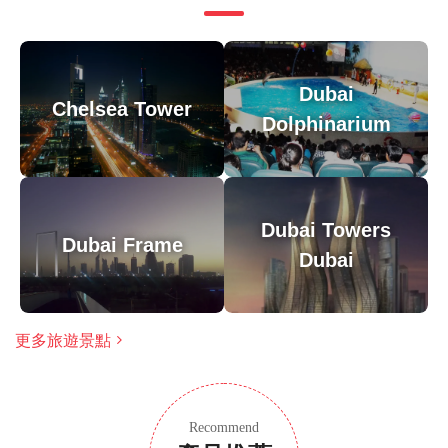
由於遊覽的歷史重點，建議成人參加，但歡迎家庭
大多數旅行者都可以參加
此旅遊/活動最多 8 位旅客
Dubai
涉及適量步行；請選擇合適的鞋子
Chelsea Tower
Dolphinarium
在所有天氣條件下運行；請穿著得體
Dubai Towers
Dubai Frame
Dubai
更多旅遊景點
Recommend