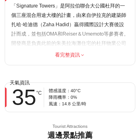
「Signature Towers」是阿拉伯聯合大公國杜拜的一
個三座混合用途大樓的計畫，由來自伊拉克的建築師
扎哈·哈迪德（Zaha Hadid）贏得國際設計大賽後設
計而成，並包括OMA和Reiser＆Umemoto等參賽者。
開發商是負責此前的朱美拉海灘住宅的杜拜物業公司
（Dubai Properties）。除了這三座塔樓外，該項目還
看完整資訊
包括一座新建築，用來容納杜拜金融市場；一個大型
平臺，其中包括零售空間和橫跨河灣延伸的步行橋。
該項目於2006年6月在紐約古根漢博物館舉行的扎哈·
天氣資訊
35
哈迪德（Zaha Hadid）展覽會上首次向公眾公開，展
體感溫度：40°C
°C
降雨機率：0%
出。當時，該項目的名稱為舞動的塔樓，但現在已更
風速：14.8 公里/時
改為Signature Tower＆Dubai Financial Market
Development。
Tourist Attractions
週邊景點推薦
溫馨提示