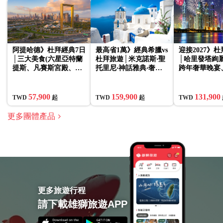
阿提哈德》杜拜經典7日
最高省1萬》經典希臘vs
迎接2027》
│三大美食(六星亞特蘭
杜拜旅遊│米克諾斯‧聖
│哈里發塔絢
提斯、凡賽斯宮殿、八
托里尼‧神話雅典‧奢華
跨年奢華晚宴
星酋長)、哈里發塔、棕
杜拜‧阿布達比‧酋長皇
塔148樓快速
櫚島觀景、五晚五星
宮‧4晚五星10日
酋長豪華餐
57,900
159,900
131,900
TWD
起
TWD
起
TWD
更多團體產品
更多旅遊行程
請下載雄獅旅遊APP