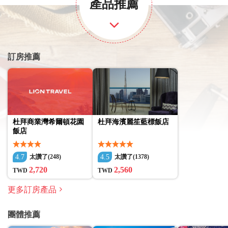
產品推薦
訂房推薦
杜拜商業灣希爾頓花園
杜拜海濱麗笙藍標飯店
飯店
4.7
4.5
太讚了(248)
太讚了(1378)
2,720
2,560
TWD
TWD
更多訂房產品
團體推薦