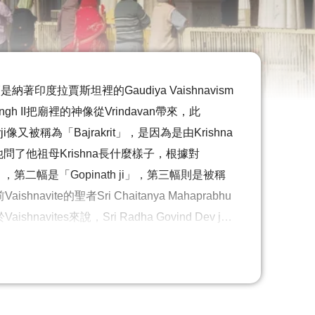
是納著印度拉賈斯坦裡的Gaudiya Vaishnavism
ingh II把廟裡的神像從Vrindavan帶來，此
像又被稱為「Bajrakrit」，是因為是由Krishna
時，他問了他祖母Krishna長什麼樣子，根據對
」，第二幅是「Gopinath ji」，第三幅則是被稱
vite的聖者Sri Chaitanya Mahaprabhu
tes來說，Sri Radha Govind Dev ji
裡獻禮，尤其是在Janmashtami的時候朝聖
祭典，來展示神像，讓信徒們朝拜。