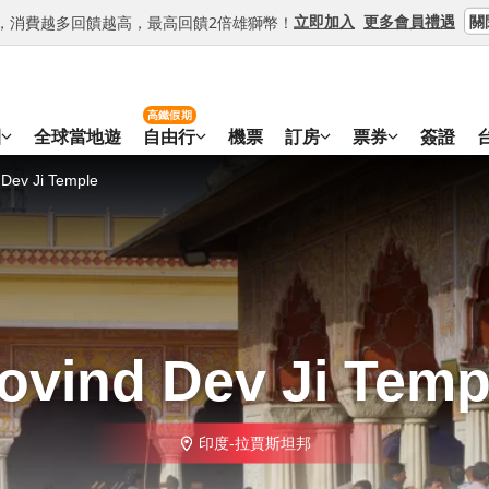
關
立即加入
更多會員禮遇
等級，消費越多回饋越高，最高回饋2倍雄獅幣！
高鐵假期
團
全球當地遊
自由行
機票
訂房
票券
簽證
 Dev Ji Temple
ovind Dev Ji Temp
印度-拉賈斯坦邦