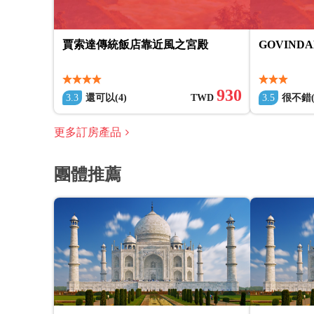
賈索達傳統飯店靠近風之宮殿
GOVINDA
930
3.3
還可以(4)
TWD
3.5
很不錯(
更多訂房產品
團體推薦