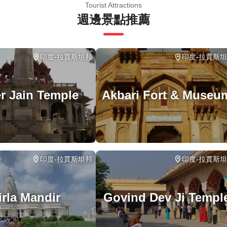
遊/活動最多 8 位旅客
Tourist Attractions
週邊景點推薦
適量步行；請選擇合適的鞋子
有天氣條件下運行；請穿著得體
印度-拉賈斯坦邦
印度-拉賈斯
r Jain Temple
Akbari Fort & Museu
印度-拉賈斯坦邦
印度-拉賈斯
irla Mandir
Govind Dev Ji Templ