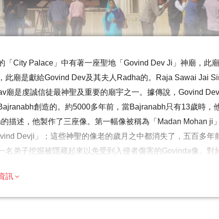
「City Palace」中有著一座聖地「Govind Dev Ji」神廟，此廟
此廟是獻給Govind Dev及其夫人Radha的。Raja Sawai Jai S
hnav廟是虔誠信徒最神聖及重要的廟宇之一。據傳說，Govind Devji
ajranabh創造的。約5000多年前，當Bajranabh只有13歲
hna的描述，他製作了三座像。第一幅像被稱為「Madan Mohan ji
vind Devji」；這些神聖的像老的歲月之中都消失了，五百多年前Vaishna
名弟子挖掘被隱藏起來以免受到入侵者傷害的Govinda像。對於Vaishnavi
rindavan之外的重要朝聖廟宇之一。每日有成千上萬的朝聖者前往廟
提示
資訊
。每天在Govind Devji廟裡會舉行七次的Aartis和Bhog
遊覽的歷史重點，建議成人參加，但歡迎家庭
數旅行者都可以參加