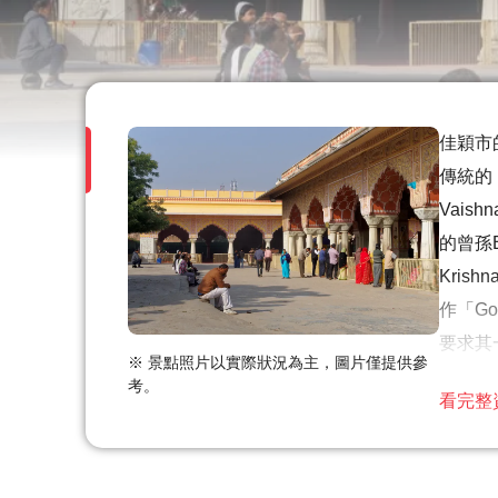
佳穎市的
傳統的，
Vais
的曾孫B
Kris
作「Go
要求其一
※ 景點照片以實際狀況為主，圖片僅提供參
廟是V
考。
溫馨
看完整
的人更多
由於
大多