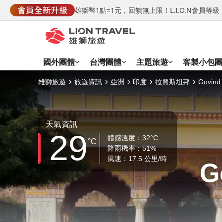
雄獅幣1點=1元，回饋無上限！L.I.O.N會員
國外團體
台灣團體
主題旅遊
客製小包
雄獅旅遊
旅遊資訊
亞洲
印度
拉賈斯坦邦
Govind
天氣資訊
29
體感溫度：32°C
°C
降雨機率：51%
風速：17.5 公里/時
G