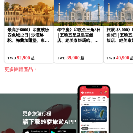
最高折6000》印度繽紛
年中慶》印度金三角8日
旅展-$3,00
四色城12日│沙漠駱
│五晚五星及皇宮飯
角8日│五晚
駝、梅蘭加爾堡、東方
店、絕美泰姬瑪哈、月
飯店、絕美泰
威尼斯、絕美泰姬陵(含
亮水井、壯麗琥珀堡、
月亮水井、壯
稅簽)
最大神廟阿克薩達姆
堡、最大神廟
姆
92,900
39,900
49,900
TWD
起
TWD
起
TWD
更多團體產品
更多旅遊行程
請下載雄獅旅遊APP