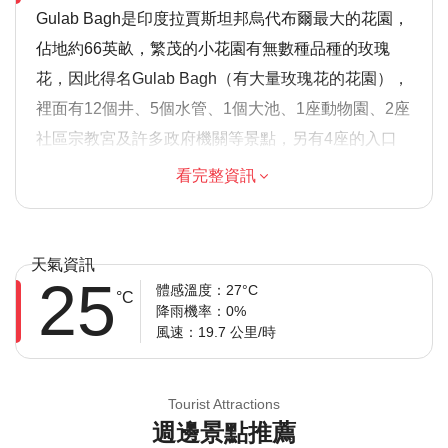
Gulab Bagh是印度拉賈斯坦邦烏代布爾最大的花園，
佔地約66英畝，繁茂的小花園有無數種品種的玫瑰
花，因此得名Gulab Bagh（有大量玫瑰花的花園），
裡面有12個井、5個水管、1個大池、1座動物園、2座
社區宗教宮及許多政府機關等景點，另有4座的入口
大門，其中2座開放給普通公眾進出，可容納約350輛
看完整資訊
摩托車和50輛汽車停車。早在1887年，由Maharana
fateh Singh建立Gulab Bagh，也稱為Sajjan Niwas
Garden，是半洲最古老的動物園之一，裡面種植多種
天氣資訊
25
草木，如芒果、番石榴、蘋果、甜李子、荔枝、柚子
體感溫度：27°C
°C
降雨機率：0%
等，於1920年開始裝置一個巨大的“瓷瓶島”，可以觀
風速：19.7 公里/時
賞多種珍貴動物，如土撥鼠、藍鬣豹、犀牛、鴕鳥、
斑馬等，而Gulab Bagh附近尚有經典及老式汽車博物
Tourist Attractions
館及Pala Ganesh神廟等景點供遊客參觀。
週邊景點推薦