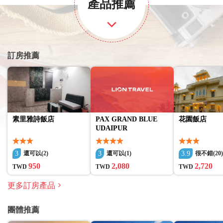
產品推薦
訂房推薦
素里雅詩飯店
PAX GRAND BLUE
花園飯店
UDAIPUR
3
3
3.9
還可以(2)
還可以(1)
很不錯(20
950
2,080
2,720
TWD
TWD
TWD
更多訂房產品
團體推薦