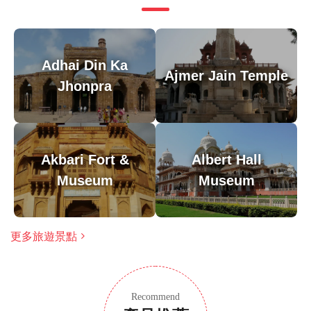
溫馨提示
由於遊覽的歷史重點，建議成人參加，但歡迎家庭
大多數旅行者都可以參加
Adhai Din Ka
此旅遊/活動最多 8 位旅客
Ajmer Jain Temple
Jhonpra
涉及適量步行；請選擇合適的鞋子
在所有天氣條件下運行；請穿著得體
Akbari Fort &
Albert Hall
Museum
Museum
更多旅遊景點
Recommend