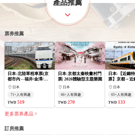
產品推薦
票券推薦
日本-北陸單程車票(京
日本-京都太秦映畫村門
日本-【近鐵
都市內⇔福井/金澤/富
票| 2026體驗型主題樂園
票】京都－近
山)
日本
日本
日本
71+人有興趣
66+人有興趣
65+人有興趣
519
270
133
TWD
TWD
TWD
更多票券產品
訂房推薦