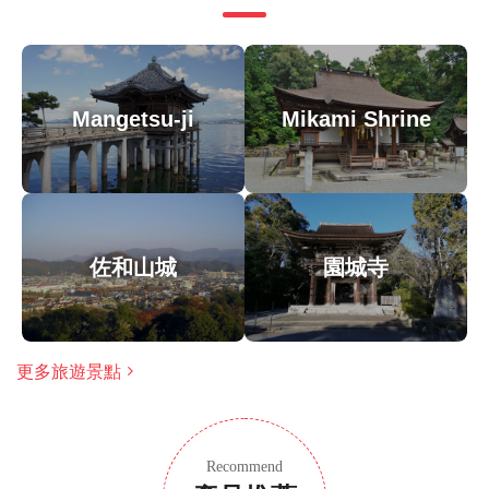
參觀安土櫓Nobunaga no Yakata博物館，也可以見到
七層tenshu樓的模仿樓層，Azuchi城於二○○六年被日
本城堡基金會評為日本百大城堡之一。
Mangetsu-ji
Mikami Shrine
溫馨提示
由於遊覽的歷史重點，建議成人參加，但歡迎家庭
大多數旅行者都可以參加
此旅遊/活動最多 8 位旅客
佐和山城
園城寺
涉及適量步行；請選擇合適的鞋子
在所有天氣條件下運行；請穿著得體
更多旅遊景點
Recommend