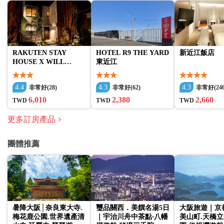
RAKUTEN STAY
HOTEL R9 THE YARD
新近江飯店
HOUSE X WILL
東近江
STYLE 八幡堀
4.4
4.3
4.3
非常好(28)
非常好(62)
非常好(246
6,010
2,380
2,660
TWD
TWD
TWD
更多訂房產品
團體推薦
暑降大阪│奈良東大寺.
璽品關西．美饌名湯5日
大阪旅遊｜京
梅花鹿公園.世界遺產清
｜宇治川舟中茶點‧八幡
美山町.天橋