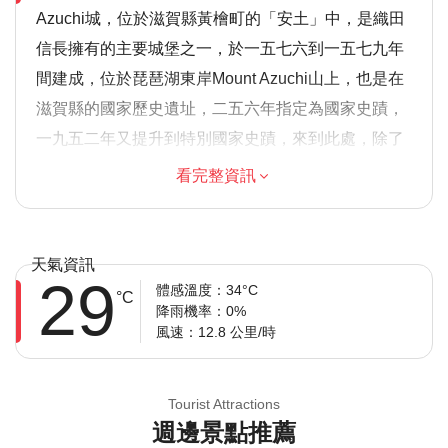
Azuchi城，位於滋賀縣黃檜町的「安土」中，是織田
信長擁有的主要城堡之一，於一五七六到一五七九年
間建成，位於琵琶湖東岸Mount Azuchi山上，也是在
滋賀縣的國家歷史遺址，二五六年指定為國家史蹟，
一九五二年又提升到特別國家史蹟，來到此處，除了
可以欣賞到蓋棟，或者是「櫓」的古遺跡，也是古都
看完整資訊
京都的必經之地。Azuchi 城以其壁的厚度達到約五米
五到六米五的特色，加上大量使用石頭以及中央高
樓，又或者不規則的內部堡壘，都是Azuchi城與傳統
天氣資訊
29
城堡設計不同之處，另外，Azuchi城被織田信長規劃
體感溫度：34°C
°C
降雨機率：0%
的城鎮，也在當地建起了免於稅務、物資和運輸徵費
風速：12.8 公里/時
等保證的市政條例，和對於遊客在旅途中的現代式服
務規範，以及完整繁華的商業活動，現今的Azuchi城
Tourist Attractions
剩下的只有古老的石層，但是，參觀伊勢和歌山村的
週邊景點推薦
時候，也能夠見到Azuchi城近似的建模仿蓋，或者是